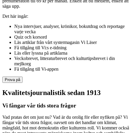
prenumeration till 69 kr per månad. Enkelt att bli medlem, enkelt att
säga upp.
Det här ingår:
Nya intervjuer, analyser, krönikor, bokutdrag och reportage
varje vecka
Quiz och korsord
Läs artiklar från vårt systermagasin Vi Läser
Få tillgång till Vi:s e-tidning
Läs eller lyssna på artiklarna
Veckobrevet, litteraturbrevet och kulturtipsbrevet i din
mejlkorg
Få tillgång till Vi-appen
Prova på
Kvalitetsjournalistik sedan 1913
Vi fångar vår tids stora frågor
Vad pratas det om just nu? Vad är du orolig för eller nyfiken på? Vi
fångar vår tids stora frågor, oavsett om det handlar om klimat,
mångfald, hot mot demokratin eller kulturens roll. Vi kommer också