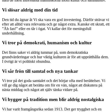
nära de mest intressanta människorna inom kultur och samhällsliv.
Vi slösar aldrig med din tid
Den tid du ägnar åt Vi ska vara en god investering. Därför strävar vi
efter att alltid vara relevanta och ge något extra. Kanske ett skratt, ett
”Åh fan!” eller en tår i ögat. Vi kallar det för meningsfull
underhållning.
Vi tror på demokrati, humanism och kultur
Det finns saker vi aldrig tummar på, som demokratiska
grundvärderingar och hur viktig kulturen är för att upprätthålla dem.
I övrigt är vi politiskt obundna.
Vi sår frön till samtal och nya tankar
Vi tror på det goda samtalet och det börjar ofta med berättelser. Vi
vill ge dig något att berätta om för en vän, något att diskutera på
nästa middag och något att själv tänka vidare på.
Vi bygger på tradition men blir aldrig nostalgiska
Vi har varit framgångsrika sedan 1913. Det ger trygghet och en