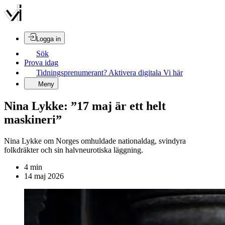
Logga in
Sök
Prova idag
Tidningsprenumerant? Aktivera digitala Vi här
Meny
Nina Lykke: ”17 maj är ett helt
maskineri”
Nina Lykke om Norges omhuldade nationaldag, svindyra
folkdräkter och sin halvneurotiska läggning.
4
min
14 maj 2026