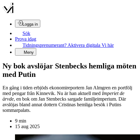
Logga in
Sök
Prova idag
Tidningsprenumerant? Aktivera digitala Vi här
Meny
Ny bok avslöjar Stenbecks hemliga möten
med Putin
En gång i tiden erbjöds ekonomireportern Jan Almgren en portfölj
med pengar från Kinnevik. Nu är han aktuell med
Imperiet de
ärvde
, en bok om Jan Stenbecks sargade familjeimperium. Där
avslöjas bland annat dottern Cristinas hemliga besök i Putins
sommarpalats.
9
min
15 aug 2025