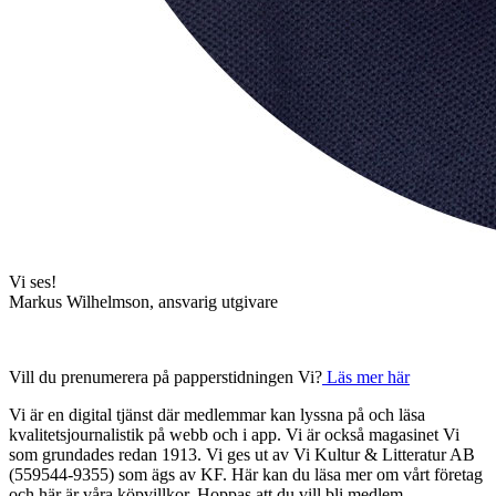
Vi ses!
Markus Wilhelmson, ansvarig utgivare
Vill du prenumerera på papperstidningen Vi?
Läs mer här
Vi är en digital tjänst där medlemmar kan lyssna på och läsa
kvalitetsjournalistik på webb och i app. Vi är också magasinet Vi
som grundades redan 1913. Vi ges ut av Vi Kultur & Litteratur AB
(559544-9355) som ägs av KF. Här kan du läsa mer om vårt företag
och här är våra köpvillkor. Hoppas att du vill bli medlem.