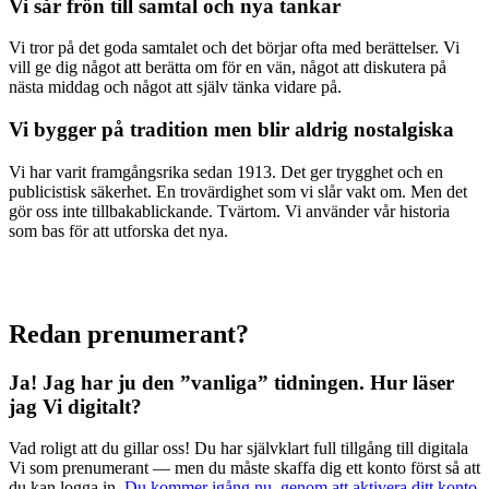
Vi sår frön till samtal och nya tankar
Vi tror på det goda samtalet och det börjar ofta med berättelser. Vi
vill ge dig något att berätta om för en vän, något att diskutera på
nästa middag och något att själv tänka vidare på.
Vi bygger på tradition men blir aldrig nostalgiska
Vi har varit framgångsrika sedan 1913. Det ger trygghet och en
publicistisk säkerhet. En trovärdighet som vi slår vakt om. Men det
gör oss inte tillbakablickande. Tvärtom. Vi använder vår historia
som bas för att utforska det nya.
Redan prenumerant?
Ja! Jag har ju den ”vanliga” tidningen.
Hur läser
jag Vi digitalt?
Vad roligt att du gillar oss! Du har självklart full tillgång till digitala
Vi som prenumerant — men du måste skaffa dig ett konto först så att
du kan logga in.
Du kommer igång nu, genom att aktivera ditt konto