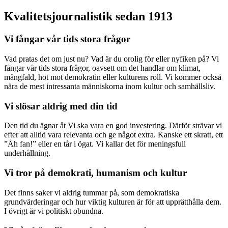
Kvalitetsjournalistik sedan 1913
Vi fångar vår tids stora frågor
Vad pratas det om just nu? Vad är du orolig för eller nyfiken på? Vi
fångar vår tids stora frågor, oavsett om det handlar om klimat,
mångfald, hot mot demokratin eller kulturens roll. Vi kommer också
nära de mest intressanta människorna inom kultur och samhällsliv.
Vi slösar aldrig med din tid
Den tid du ägnar åt Vi ska vara en god investering. Därför strävar vi
efter att alltid vara relevanta och ge något extra. Kanske ett skratt, ett
”Åh fan!” eller en tår i ögat. Vi kallar det för meningsfull
underhållning.
Vi tror på demokrati, humanism och kultur
Det finns saker vi aldrig tummar på, som demokratiska
grundvärderingar och hur viktig kulturen är för att upprätthålla dem.
I övrigt är vi politiskt obundna.