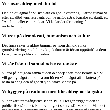
Vi slösar aldrig med din tid
Den tid du ägnar åt Vi ska vara en god investering. Därför strävar vi
efter att alltid vara relevanta och ge något extra. Kanske ett skratt, ett
”Åh fan!” eller en tår i ögat. Vi kallar det för meningsfull
underhållning.
Vi tror på demokrati, humanism och kultur
Det finns saker vi aldrig tummar på, som demokratiska
grundvärderingar och hur viktig kulturen är för att upprätthålla dem.
I övrigt är vi politiskt obundna.
Vi sår frön till samtal och nya tankar
Vi tror på det goda samtalet och det börjar ofta med berättelser. Vi
vill ge dig något att berätta om för en vän, något att diskutera på
nästa middag och något att själv tänka vidare på.
Vi bygger på tradition men blir aldrig nostalgiska
Vi har varit framgångsrika sedan 1913. Det ger trygghet och en
publicistisk säkerhet. En trovärdighet som vi slår vakt om. Men det
gör oss inte tillbakablickande. Tvärtom. Vi använder vår historia