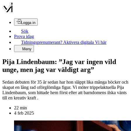
Logga in
Sök
Prova idag
Tidningsprenumerant? Aktivera digitala Vi här
Meny
Pija Lindenbaum: ”Jag var ingen vild
unge, men jag var väldigt arg”
Sedan debuten för 35 år sedan har hon släppt lika många böcker och
skapat en lång rad oförglömliga figur. Vi möter trippelaktuella Pija
Lindenbaum, som hittade hem först efter att barndomens ilska vänts
till en kreativ kraft .
22
min
4 feb 2025