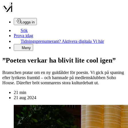
Logga in
Sök
Prova idag
Tidningsprenumerant? Aktivera digitala Vi här
Meny
”Poeten verkar ha blivit lite cool igen”
Branschen pratar om en ny guldålder för poesin. Vi gick på spaning
efter lyrikens framtid – och hamnade på medlemsklubben Soho
House. Därefter bröt sommarens stora kulturdebatt ut.
21
min
21 aug 2024