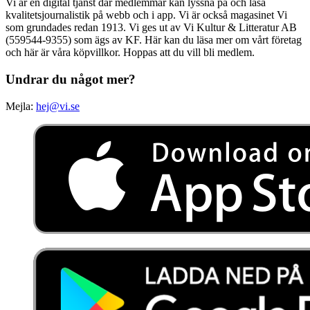
Vi är en digital tjänst där medlemmar kan lyssna på och läsa
kvalitetsjournalistik på webb och i app. Vi är också magasinet Vi
som grundades redan 1913. Vi ges ut av Vi Kultur & Litteratur AB
(559544-9355) som ägs av KF. Här kan du läsa mer om vårt företag
och här är våra köpvillkor. Hoppas att du vill bli medlem.
Undrar du något mer?
Mejla:
hej@vi.se