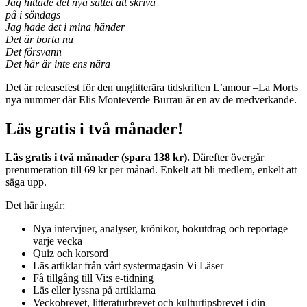
Jag hittade det nya sättet att skriva
på i söndags
Jag hade det i mina händer
Det är borta nu
Det försvann
Det här är inte ens nära
Det är releasefest för den unglitterära tidskriften L’amour –La Morts
nya nummer där Elis Monteverde Burrau är en av de medverkande.
Läs gratis i två månader!
Läs gratis i två månader (spara 138 kr).
Därefter övergår
prenumeration till 69 kr per månad. Enkelt att bli medlem, enkelt att
säga upp.
Det här ingår:
Nya intervjuer, analyser, krönikor, bokutdrag och reportage
varje vecka
Quiz och korsord
Läs artiklar från vårt systermagasin Vi Läser
Få tillgång till Vi:s e-tidning
Läs eller lyssna på artiklarna
Veckobrevet, litteraturbrevet och kulturtipsbrevet i din