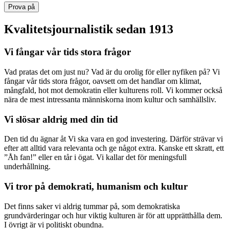
Prova på
Kvalitetsjournalistik sedan 1913
Vi fångar vår tids stora frågor
Vad pratas det om just nu? Vad är du orolig för eller nyfiken på? Vi
fångar vår tids stora frågor, oavsett om det handlar om klimat,
mångfald, hot mot demokratin eller kulturens roll. Vi kommer också
nära de mest intressanta människorna inom kultur och samhällsliv.
Vi slösar aldrig med din tid
Den tid du ägnar åt Vi ska vara en god investering. Därför strävar vi
efter att alltid vara relevanta och ge något extra. Kanske ett skratt, ett
”Åh fan!” eller en tår i ögat. Vi kallar det för meningsfull
underhållning.
Vi tror på demokrati, humanism och kultur
Det finns saker vi aldrig tummar på, som demokratiska
grundvärderingar och hur viktig kulturen är för att upprätthålla dem.
I övrigt är vi politiskt obundna.