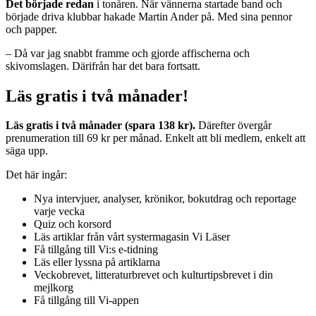
Det började redan
i tonåren. När vännerna startade band och
började driva klubbar hakade Martin Ander på. Med sina pennor
och papper.
– Då var jag snabbt framme och gjorde affischerna och
skivomslagen. Därifrån har det bara fortsatt.
Läs gratis i två månader!
Läs gratis i två månader (spara 138 kr).
Därefter övergår
prenumeration till 69 kr per månad. Enkelt att bli medlem, enkelt att
säga upp.
Det här ingår:
Nya intervjuer, analyser, krönikor, bokutdrag och reportage
varje vecka
Quiz och korsord
Läs artiklar från vårt systermagasin Vi Läser
Få tillgång till Vi:s e-tidning
Läs eller lyssna på artiklarna
Veckobrevet, litteraturbrevet och kulturtipsbrevet i din
mejlkorg
Få tillgång till Vi-appen