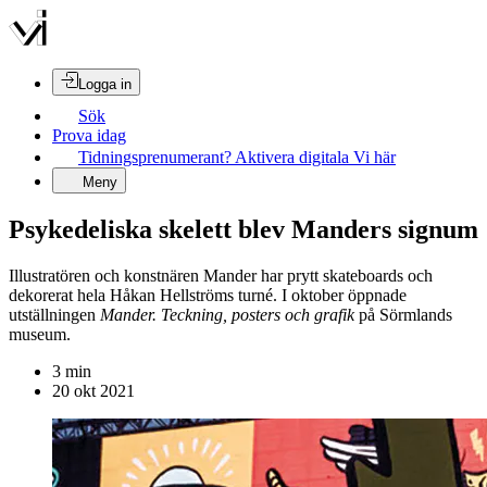
Logga in
Sök
Prova idag
Tidningsprenumerant? Aktivera digitala Vi här
Meny
Psykedeliska skelett blev Manders signum
Illustratören och konstnären Mander har prytt skateboards och
dekorerat hela Håkan Hellströms turné. I oktober öppnade
utställningen
Mander. Teckning, posters och grafik
på Sörmlands
museum.
3
min
20 okt 2021