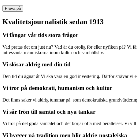
Prova på
Kvalitetsjournalistik sedan 1913
Vi fångar vår tids stora frågor
Vad pratas det om just nu? Vad är du orolig för eller nyfiken på? Vi f
intressanta människorna inom kultur och samhällsliv.
Vi slösar aldrig med din tid
Den tid du ägnar åt Vi ska vara en god investering. Därför strävar vi eft
Vi tror på demokrati, humanism och kultur
Det finns saker vi aldrig tummar på, som demokratiska grundvärderingar
Vi sår frön till samtal och nya tankar
Vi tror på det goda samtalet och det börjar ofta med berättelser. Vi vil
Vi bygger på tradition men blir aldrig nostalgiska