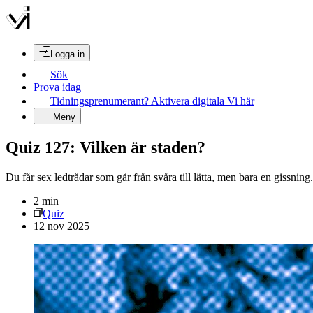
Logga in
Sök
Prova idag
Tidningsprenumerant? Aktivera digitala Vi här
Meny
Quiz 127: Vilken är staden?
Du får sex ledtrådar som går från svåra till lätta, men bara en gissnin
2
min
Quiz
12 nov 2025