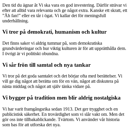
Den tid du ägnar åt Vi ska vara en god investering. Därför strävar vi
efter att alltid vara relevanta och ge något extra. Kanske ett skratt, ett
”Åh fan!” eller en tår i ögat. Vi kallar det för meningsfull
underhållning.
Vi tror på demokrati, humanism och kultur
Det finns saker vi aldrig tummar på, som demokratiska
grundvärderingar och hur viktig kulturen är för att upprätthålla dem.
I övrigt är vi politiskt obundna.
Vi sår frön till samtal och nya tankar
Vi tror på det goda samtalet och det börjar ofta med berättelser. Vi
vill ge dig något att berätta om för en vän, något att diskutera på
nästa middag och något att själv tänka vidare på.
Vi bygger på tradition men blir aldrig nostalgiska
Vi har varit framgångsrika sedan 1913. Det ger trygghet och en
publicistisk säkerhet. En trovärdighet som vi slår vakt om. Men det
gör oss inte tillbakablickande. Tvärtom. Vi använder vår historia
som bas för att utforska det nya.