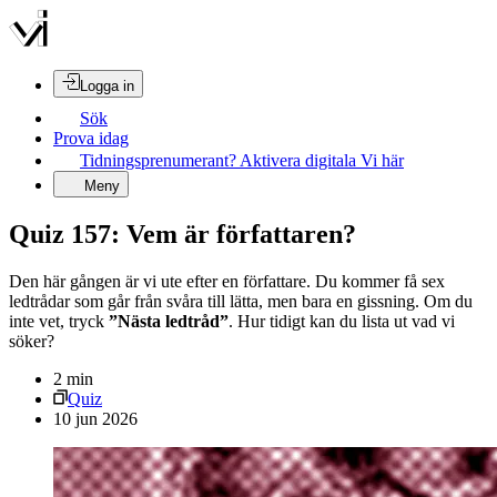
Logga in
Sök
Prova idag
Tidningsprenumerant? Aktivera digitala Vi här
Meny
Quiz 157: Vem är författaren?
Den här gången är vi ute efter en författare. Du kommer få sex
ledtrådar som går från svåra till lätta, men bara en gissning. Om du
inte vet, tryck
”Nästa ledtråd”
. Hur tidigt kan du lista ut vad vi
söker?
2
min
Quiz
10 jun 2026