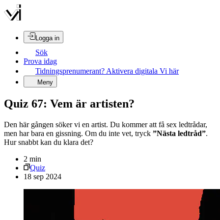
Logga in
Sök
Prova idag
Tidningsprenumerant? Aktivera digitala Vi här
Meny
Quiz 67: Vem är artisten?
Den här gången söker vi en artist. Du kommer att få sex ledtrådar,
men har bara en gissning. Om du inte vet, tryck
”Nästa ledtråd”
.
Hur snabbt kan du klara det?
2
min
Quiz
18 sep 2024