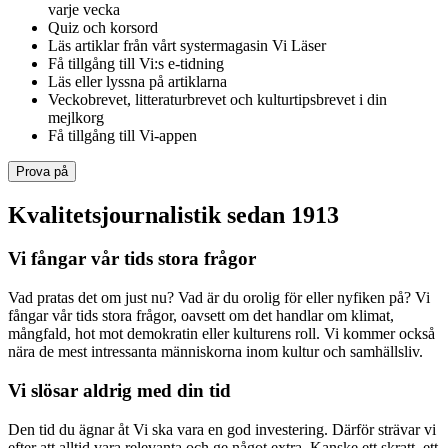
varje vecka
Quiz och korsord
Läs artiklar från vårt systermagasin Vi Läser
Få tillgång till Vi:s e-tidning
Läs eller lyssna på artiklarna
Veckobrevet, litteraturbrevet och kulturtipsbrevet i din
mejlkorg
Få tillgång till Vi-appen
Prova på
Kvalitetsjournalistik sedan 1913
Vi fångar vår tids stora frågor
Vad pratas det om just nu? Vad är du orolig för eller nyfiken på? Vi
fångar vår tids stora frågor, oavsett om det handlar om klimat,
mångfald, hot mot demokratin eller kulturens roll. Vi kommer också
nära de mest intressanta människorna inom kultur och samhällsliv.
Vi slösar aldrig med din tid
Den tid du ägnar åt Vi ska vara en god investering. Därför strävar vi
efter att alltid vara relevanta och ge något extra. Kanske ett skratt, ett