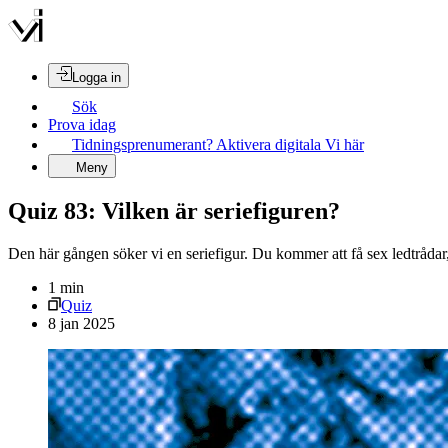
Logga in
Sök
Prova idag
Tidningsprenumerant? Aktivera digitala Vi här
Meny
Quiz 83: Vilken är seriefiguren?
Den här gången söker vi en seriefigur. Du kommer att få sex ledtrådar
1
min
Quiz
8 jan 2025