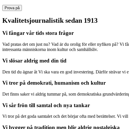
Prova på
Kvalitetsjournalistik sedan 1913
Vi fångar vår tids stora frågor
Vad pratas det om just nu? Vad är du orolig för eller nyfiken på? Vi f
intressanta människorna inom kultur och samhällsliv.
Vi slösar aldrig med din tid
Den tid du ägnar åt Vi ska vara en god investering. Därför strävar vi eft
Vi tror på demokrati, humanism och kultur
Det finns saker vi aldrig tummar på, som demokratiska grundvärderingar
Vi sår frön till samtal och nya tankar
Vi tror på det goda samtalet och det börjar ofta med berättelser. Vi vil
Vi bygger på tradition men blir aldrig nostalgiska