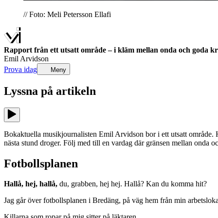
// Foto: Meli Petersson Ellafi
Rapport från ett utsatt område – i kläm mellan onda och goda kr
Emil Arvidson
Prova idag
Meny
Lyssna på
artikeln
Bokaktuella musikjournalisten Emil Arvidson bor i ett utsatt område.
nästa stund droger. Följ med till en vardag där gränsen mellan onda och 
Fotbollsplanen
Hallå, hej, hallå,
du, grabben, hej hej. Hallå? Kan du komma hit?
Jag går över fotbollsplanen i Bredäng, på väg hem från min arbetslokal 
Killarna som ropar på mig sitter på läktaren.