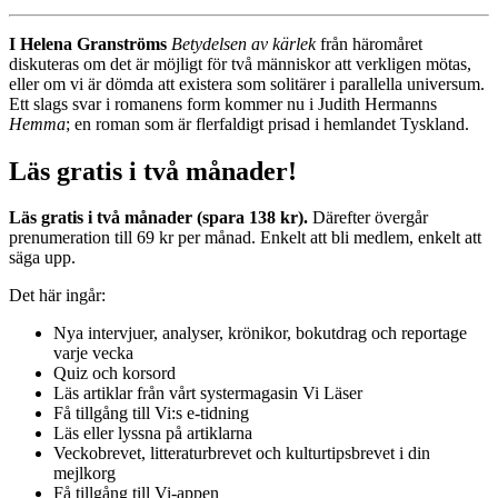
I Helena Granströms
Betydelsen av kärlek
från häromåret
diskuteras om det är möjligt för två människor att verkligen mötas,
eller om vi är dömda att existera som solitärer i parallella universum.
Ett slags svar i romanens form kommer nu i Judith Hermanns
Hemma
; en roman som är flerfaldigt prisad i hemlandet Tyskland.
Läs gratis i två månader!
Läs gratis i två månader (spara 138 kr).
Därefter övergår
prenumeration till 69 kr per månad. Enkelt att bli medlem, enkelt att
säga upp.
Det här ingår:
Nya intervjuer, analyser, krönikor, bokutdrag och reportage
varje vecka
Quiz och korsord
Läs artiklar från vårt systermagasin Vi Läser
Få tillgång till Vi:s e-tidning
Läs eller lyssna på artiklarna
Veckobrevet, litteraturbrevet och kulturtipsbrevet i din
mejlkorg
Få tillgång till Vi-appen