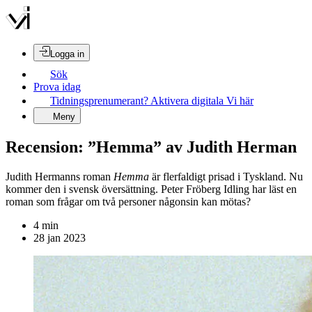
Logga in
Sök
Prova idag
Tidningsprenumerant? Aktivera digitala Vi här
Meny
Recension: ”Hemma” av Judith Herman
Judith Hermanns roman
Hemma
är flerfaldigt prisad i Tyskland. Nu
kommer den i svensk översättning. Peter Fröberg Idling har läst en
roman som frågar om två personer någonsin kan mötas?
4
min
28 jan 2023