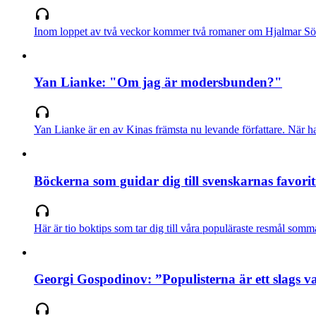
Inom loppet av två veckor kommer två romaner om Hjalmar Söd
Yan Lianke: "Om jag är modersbunden?"
Yan Lianke är en av Kinas främsta nu levande författare. När ha
Böckerna som guidar dig till svenskarnas favori
Här är tio boktips som tar dig till våra populäraste resmål som
Georgi Gospodinov: ”Populisterna är ett slags 