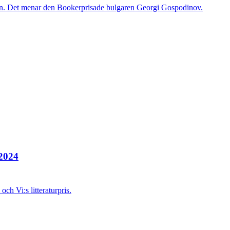
innen. Det menar den Bookerprisade bulgaren Georgi Gospodinov.
 2024
ch Vi:s litteraturpris.