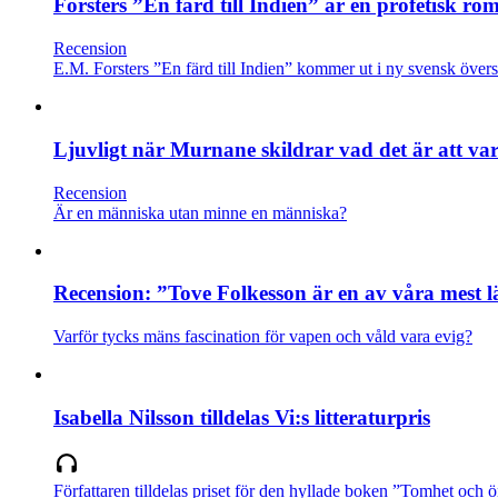
Forsters ”En färd till Indien” är en profetisk ro
Recension
E.M. Forsters ”En färd till Indien” kommer ut i ny svensk översä
Ljuvligt när Murnane skildrar vad det är att v
Recension
Är en människa utan minne en människa?
Recension: ”Tove Folkesson är en av våra mest l
Varför tycks mäns fascination för vapen och våld vara evig?
Isabella Nilsson tilldelas Vi:s litteraturpris
Författaren tilldelas priset för den hyllade boken ”Tomhet och 