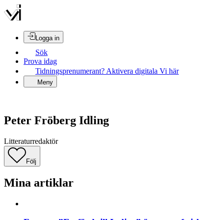
Logga in
Sök
Prova idag
Tidningsprenumerant? Aktivera digitala Vi här
Meny
Peter Fröberg Idling
Litteraturredaktör
Följ
Mina artiklar