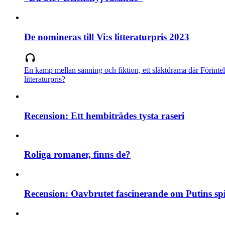
De nomineras till Vi:s litteraturpris 2023
En kamp mellan sanning och fiktion, ett släktdrama där Förintel
litteraturpris?
Recension: Ett hembiträdes tysta raseri
Roliga romaner, finns de?
Recension: Oavbrutet fascinerande om Putins s