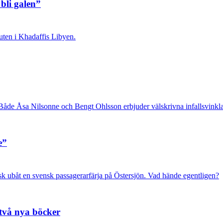
bli galen”
uten i Khadaffis Libyen.
de Åsa Nilsonne och Bengt Ohlsson erbjuder välskrivna infallsvinklar
e”
isk ubåt en svensk passagerarfärja på Östersjön. Vad hände egentligen?
 två nya böcker