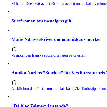
Vi har ett överskott av det förflutna och ett underskott av m
Succéroman om nostalgins gift
Marie Ndiaye skriver om människans mörker
Vi möter den franska succéförfattaren på divanen.
Annika Norlins ”Stacken” får Vi:s litteraturpris
Nu blir hon den första som tilldelats både Vi:s Taubestipendium o
”Då blev Zelenskyj rasande”