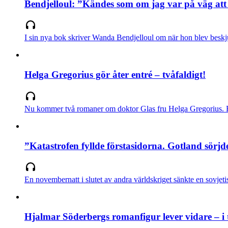
Bendjelloul: ”Kändes som om jag var på väg att 
I sin nya bok skriver Wanda Bendjelloul om när hon blev beskj
Helga Gregorius gör åter entré – tvåfaldigt!
Nu kommer två romaner om doktor Glas fru Helga Gregorius. Bå
”Katastrofen fyllde förstasidorna. Gotland sörjd
En novembernatt i slutet av andra världskriget sänkte en sovjet
Hjalmar Söderbergs romanfigur lever vidare – i