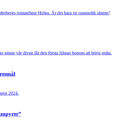
erbergs romanfigur Helga. Är det bara en osannolik slump?
n gästar vår divan får den första frågan honom att börja gråta.
tresmål
maren 2024.
vampyrer”