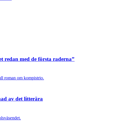
t redan med de första raderna”
ull roman om kompistrio.
d av det litterära
lsväsendet.