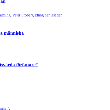
man
ttning. Peter Fröberg Idling har läst den.
ara människa
äsvärda författare”
ömhet”.