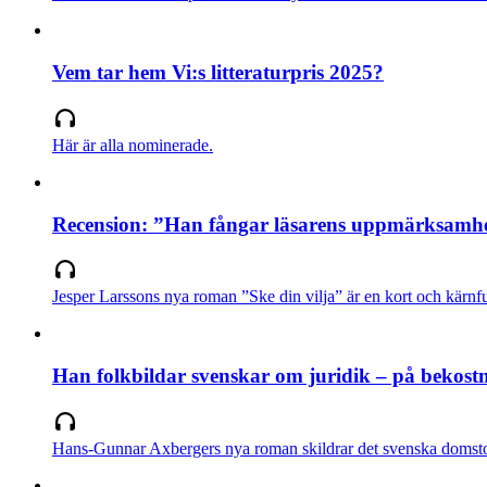
Vem tar hem Vi:s litteraturpris 2025?
Här är alla nominerade.
Recension: ”Han fångar läsarens uppmärksamhe
Jesper Larssons nya roman ”Ske din vilja” är en kort och kärnf
Han folkbildar svenskar om juridik – på bekostna
Hans-Gunnar Axbergers nya roman skildrar det svenska domsto