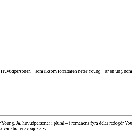
et. Huvudpersonen – som liksom författaren heter Young – är en ung ho
 Young. Ja, huvudpersoner i plural – i romanens fyra delar redogör Young
 variationer av sig själv.