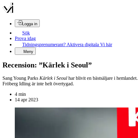
Logga in
Sök
Prova idag
Tidningsprenumerant? Aktivera digitala Vi här
Meny
Recension: ”Kärlek i Seoul”
Sang Young Parks
Kärlek i Seoul
har blivit en bästsäljare i hemland
Fröberg Idling är inte helt övertygad.
4
min
14 apr 2023