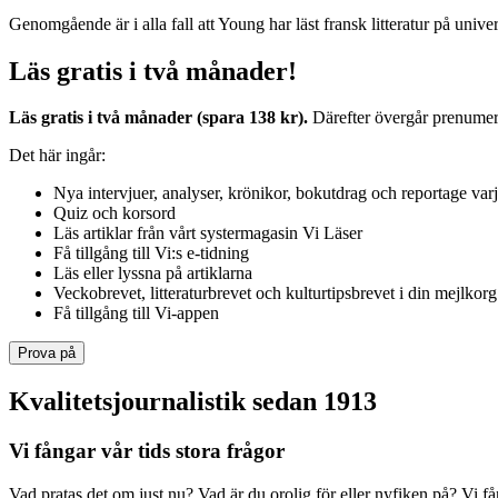
Genomgående är i alla fall att Young har läst fransk litteratur på unive
Läs gratis i två månader!
Läs gratis i två månader (spara 138 kr).
Därefter övergår prenumerat
Det här ingår:
Nya intervjuer, analyser, krönikor, bokutdrag och reportage var
Quiz och korsord
Läs artiklar från vårt systermagasin Vi Läser
Få tillgång till Vi:s e-tidning
Läs eller lyssna på artiklarna
Veckobrevet, litteraturbrevet och kulturtipsbrevet i din mejlkorg
Få tillgång till Vi-appen
Prova på
Kvalitetsjournalistik sedan 1913
Vi fångar vår tids stora frågor
Vad pratas det om just nu? Vad är du orolig för eller nyfiken på? Vi f