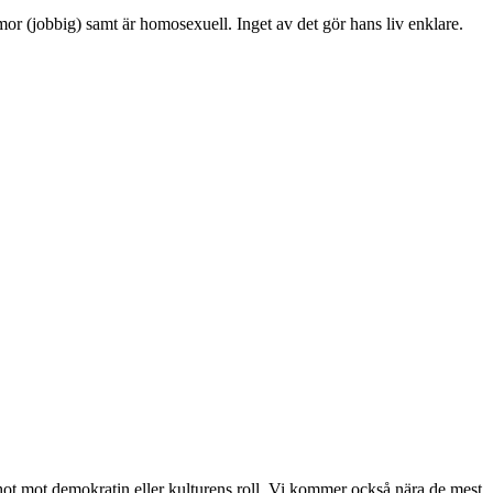
n mor (jobbig) samt är homosexuell. Inget av det gör hans liv enklare.
, hot mot demokratin eller kulturens roll. Vi kommer också nära de mest