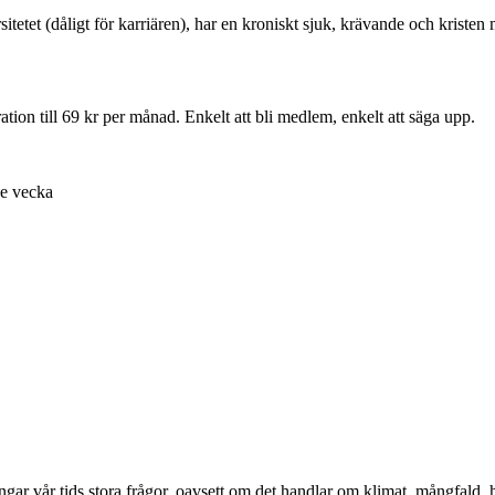
rsitetet (dåligt för karriären), har en kroniskt sjuk, krävande och kriste
ion till 69 kr per månad. Enkelt att bli medlem, enkelt att säga upp.
je vecka
ångar vår tids stora frågor, oavsett om det handlar om klimat, mångfald