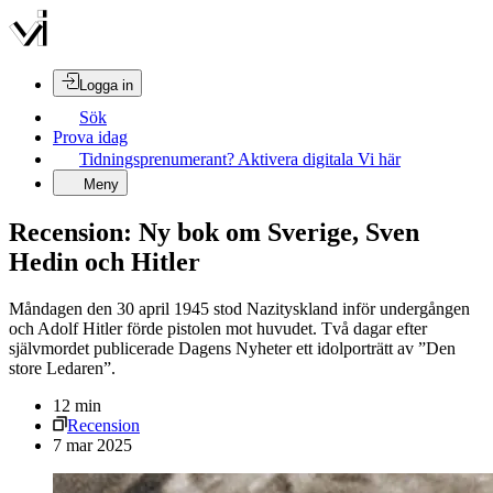
Logga in
Sök
Prova idag
Tidningsprenumerant? Aktivera digitala Vi här
Meny
Recension: Ny bok om Sverige, Sven
Hedin och Hitler
Måndagen den 30 april 1945 stod Nazityskland inför undergången
och Adolf Hitler förde pistolen mot huvudet. Två dagar efter
självmordet publicerade Dagens Nyheter ett idolporträtt av ”Den
store Ledaren”.
12
min
Recension
7 mar 2025