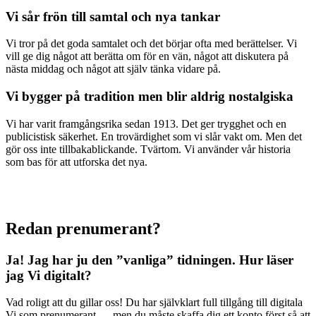
Vi sår frön till samtal och nya tankar
Vi tror på det goda samtalet och det börjar ofta med berättelser. Vi
vill ge dig något att berätta om för en vän, något att diskutera på
nästa middag och något att själv tänka vidare på.
Vi bygger på tradition men blir aldrig nostalgiska
Vi har varit framgångsrika sedan 1913. Det ger trygghet och en
publicistisk säkerhet. En trovärdighet som vi slår vakt om. Men det
gör oss inte tillbakablickande. Tvärtom. Vi använder vår historia
som bas för att utforska det nya.
Redan prenumerant?
Ja! Jag har ju den ”vanliga” tidningen.
Hur läser
jag Vi digitalt?
Vad roligt att du gillar oss! Du har självklart full tillgång till digitala
Vi som prenumerant — men du måste skaffa dig ett konto först så att