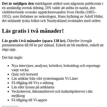
Det är möjligen den
märkligaste artikel som någonsin publicerats i
en anständig svensk tidning. DN valde att anlita en nazist, den
världsberömde svenske upptäcktsresanden Sven Hedin (1865–
1952), som författare av nekrologen. Hans hyllning av Adolf Hitler,
det stridande tyska folket och Nazityskland avslutades med orden:
Läs gratis i två månader!
Läs gratis i två månader (spara 138 kr).
Därefter övergår
prenumeration till 69 kr per månad. Enkelt att bli medlem, enkelt att
säga upp.
Det här ingår:
Nya intervjuer, analyser, krönikor, bokutdrag och reportage
varje vecka
Quiz och korsord
Läs artiklar från vårt systermagasin Vi Läser
Få tillgång till Vi:s e-tidning
Läs eller lyssna på artiklarna
Veckobrevet, litteraturbrevet och kulturtipsbrevet i din
mejlkorg
Få tillgång till Vi-appen