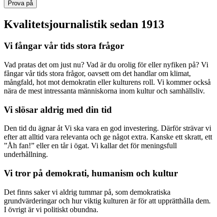
Prova på
Kvalitetsjournalistik sedan 1913
Vi fångar vår tids stora frågor
Vad pratas det om just nu? Vad är du orolig för eller nyfiken på? Vi
fångar vår tids stora frågor, oavsett om det handlar om klimat,
mångfald, hot mot demokratin eller kulturens roll. Vi kommer också
nära de mest intressanta människorna inom kultur och samhällsliv.
Vi slösar aldrig med din tid
Den tid du ägnar åt Vi ska vara en god investering. Därför strävar vi
efter att alltid vara relevanta och ge något extra. Kanske ett skratt, ett
”Åh fan!” eller en tår i ögat. Vi kallar det för meningsfull
underhållning.
Vi tror på demokrati, humanism och kultur
Det finns saker vi aldrig tummar på, som demokratiska
grundvärderingar och hur viktig kulturen är för att upprätthålla dem.
I övrigt är vi politiskt obundna.