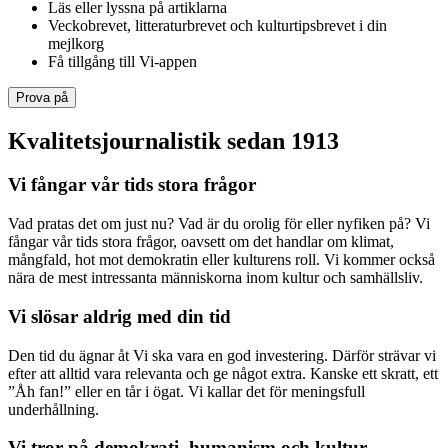
Läs eller lyssna på artiklarna
Veckobrevet, litteraturbrevet och kulturtipsbrevet i din
mejlkorg
Få tillgång till Vi-appen
Prova på
Kvalitetsjournalistik sedan 1913
Vi fångar vår tids stora frågor
Vad pratas det om just nu? Vad är du orolig för eller nyfiken på? Vi
fångar vår tids stora frågor, oavsett om det handlar om klimat,
mångfald, hot mot demokratin eller kulturens roll. Vi kommer också
nära de mest intressanta människorna inom kultur och samhällsliv.
Vi slösar aldrig med din tid
Den tid du ägnar åt Vi ska vara en god investering. Därför strävar vi
efter att alltid vara relevanta och ge något extra. Kanske ett skratt, ett
”Åh fan!” eller en tår i ögat. Vi kallar det för meningsfull
underhållning.
Vi tror på demokrati, humanism och kultur