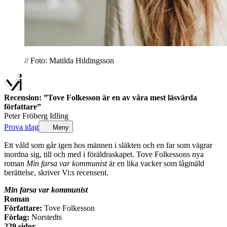
// Foto: Matilda Hildingsson
Recension: ”Tove Folkesson är en av våra mest läsvärda
författare”
Peter Fröberg Idling
Prova idag
Meny
Ett våld som går igen hos männen i släkten och en far som vägrar
inordna sig, till och med i föräldraskapet. Tove Folkessons nya
roman
Min farsa var kommunist
är en lika vacker som lågmäld
berättelse, skriver Vi:s recensent.
Min farsa var kommunist
Roman
Författare:
Tove Folkesson
Förlag:
Norstedts
229 sidor