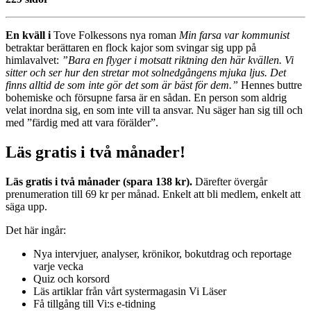
En kväll i
Tove Folkessons nya roman
Min farsa var kommunist
betraktar berättaren en flock kajor som svingar sig upp på
himlavalvet:
”Bara en flyger i motsatt riktning den här kvällen. Vi
sitter och ser hur den stretar mot solnedgångens mjuka ljus. Det
finns alltid de som inte gör det som är bäst för dem.”
Hennes buttre
bohemiske och försupne farsa är en sådan. En person som aldrig
velat inordna sig, en som inte vill ta ansvar. Nu säger han sig till och
med ”färdig med att vara förälder”.
Läs gratis i två månader!
Läs gratis i två månader (spara 138 kr).
Därefter övergår
prenumeration till 69 kr per månad. Enkelt att bli medlem, enkelt att
säga upp.
Det här ingår:
Nya intervjuer, analyser, krönikor, bokutdrag och reportage
varje vecka
Quiz och korsord
Läs artiklar från vårt systermagasin Vi Läser
Få tillgång till Vi:s e-tidning