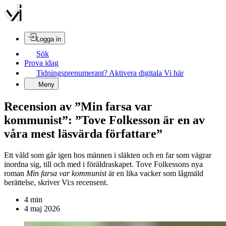
Logga in
Sök
Prova idag
Tidningsprenumerant? Aktivera digitala Vi här
Meny
Recension av ”Min farsa var
kommunist”: ”Tove Folkesson är en av
våra mest läsvärda författare”
Ett våld som går igen hos männen i släkten och en far som vägrar
inordna sig, till och med i föräldraskapet. Tove Folkessons nya
roman
Min farsa var kommunist
är en lika vacker som lågmäld
berättelse, skriver Vi:s recensent.
4
min
4 maj 2026