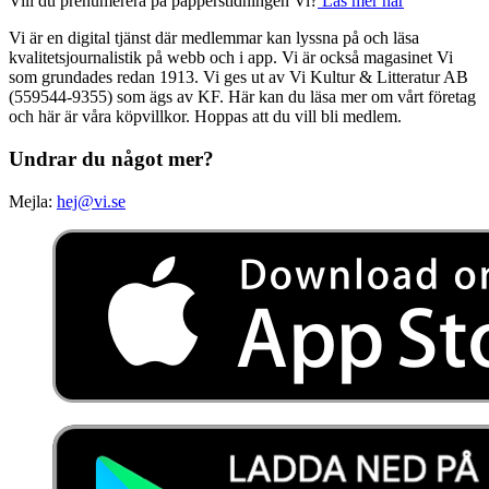
Vill du prenumerera på papperstidningen Vi?
Läs mer här
Vi är en digital tjänst där medlemmar kan lyssna på och läsa
kvalitetsjournalistik på webb och i app. Vi är också magasinet Vi
som grundades redan 1913. Vi ges ut av Vi Kultur & Litteratur AB
(559544-9355) som ägs av KF. Här kan du läsa mer om vårt företag
och här är våra köpvillkor. Hoppas att du vill bli medlem.
Undrar du något mer?
Mejla:
hej@vi.se