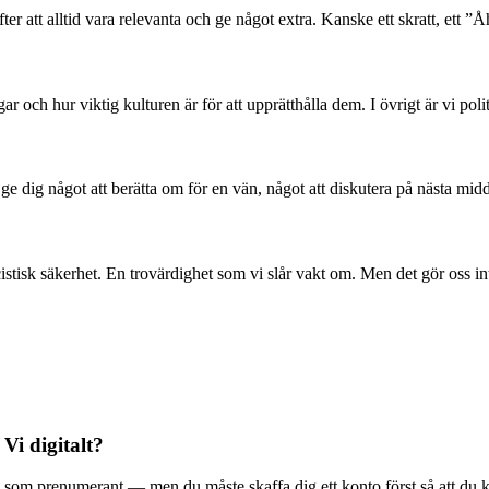
er att alltid vara relevanta och ge något extra. Kanske ett skratt, ett ”Åh
 och hur viktig kulturen är för att upprätthålla dem. I övrigt är vi poli
l ge dig något att berätta om för en vän, något att diskutera på nästa mid
stisk säkerhet. En trovärdighet som vi slår vakt om. Men det gör oss in
 Vi digitalt?
ala Vi som prenumerant — men du måste skaffa dig ett konto först så att du