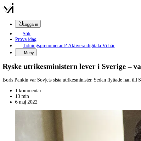
Logga in
Sök
Prova idag
Tidningsprenumerant? Aktivera digitala Vi här
Meny
Ryske utrikesministern lever i Sverige – v
Boris Pankin var Sovjets sista utrikesminister. Sedan flyttade han till 
1
kommentar
13
min
6 maj 2022