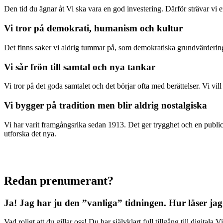
Den tid du ägnar åt Vi ska vara en god investering. Därför strävar vi eft
Vi tror på demokrati, humanism och kultur
Det finns saker vi aldrig tummar på, som demokratiska grundvärderingar
Vi sår frön till samtal och nya tankar
Vi tror på det goda samtalet och det börjar ofta med berättelser. Vi vil
Vi bygger på tradition men blir aldrig nostalgiska
Vi har varit framgångsrika sedan 1913. Det ger trygghet och en publici
utforska det nya.
Redan prenumerant?
Ja! Jag har ju den ”vanliga” tidningen.
Hur läser jag
Vad roligt att du gillar oss! Du har självklart full tillgång till digit