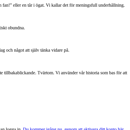
 fan!” eller en tår i ögat. Vi kallar det för meningsfull underhållning.
tiskt obundna.
dag och något att själv tänka vidare på.
te tillbakablickande. Tvärtom. Vi använder vår historia som bas för att
 kan logga in.
Du kommer igång nu, genom att aktivera ditt konto här.