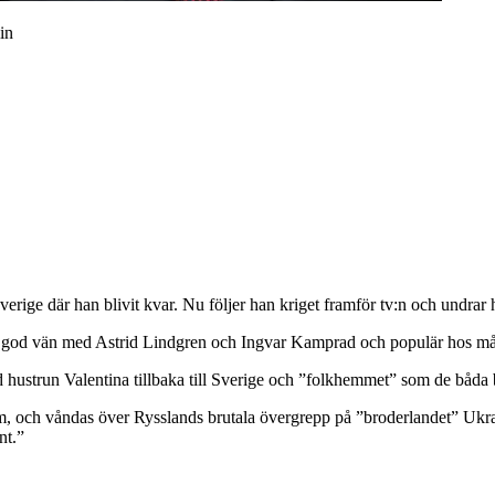
in
Sverige där han blivit kvar. Nu följer han kriget framför tv:n och undrar 
 god vän med Astrid Lindgren och Ingvar Kamprad och populär hos må
hustrun Valentina tillbaka till Sverige och ”folkhemmet” som de båda 
holm, och våndas över Rysslands brutala övergrepp på ”broderlandet” Ukr
nt.”