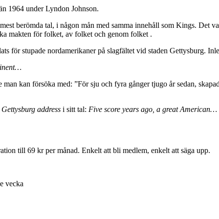
rän 1964 under Lyndon Johnson.
 sitt mest berömda tal, i någon mån med samma innehåll som Kings. Det v
ska makten för folket, av folket och genom folket .
 för stupade nordamerikaner på slagfältet vid staden Gettysburg. Inled
tinent…
nske man kan försöka med: ”För sju och fyra gånger tjugo år sedan, skapa
å
Gettysburg address
i sitt tal:
Five score years ago, a great American…
ion till 69 kr per månad. Enkelt att bli medlem, enkelt att säga upp.
je vecka