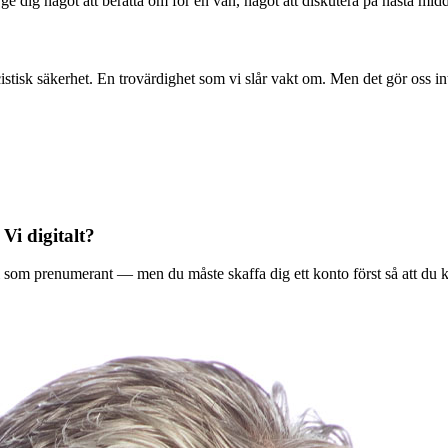
l ge dig något att berätta om för en vän, något att diskutera på nästa mid
stisk säkerhet. En trovärdighet som vi slår vakt om. Men det gör oss in
 Vi digitalt?
ala Vi som prenumerant — men du måste skaffa dig ett konto först så att du