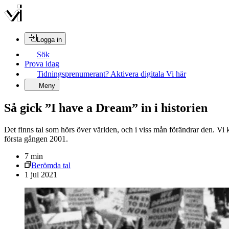
Logga in
Sök
Prova idag
Tidningsprenumerant? Aktivera digitala Vi här
Meny
Så gick ”I have a Dream” in i historien
Det finns tal som hörs över världen, och i viss mån förändrar den. Vi
första gången 2001.
7
min
Berömda tal
1 jul 2021