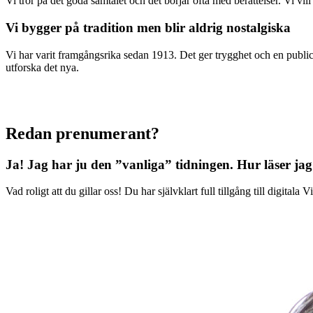
Vi tror på det goda samtalet och det börjar ofta med berättelser. Vi vil
Vi bygger på tradition men blir aldrig nostalgiska
Vi har varit framgångsrika sedan 1913. Det ger trygghet och en publici
utforska det nya.
Redan prenumerant?
Ja! Jag har ju den ”vanliga” tidningen.
Hur läser jag
Vad roligt att du gillar oss! Du har självklart full tillgång till digit