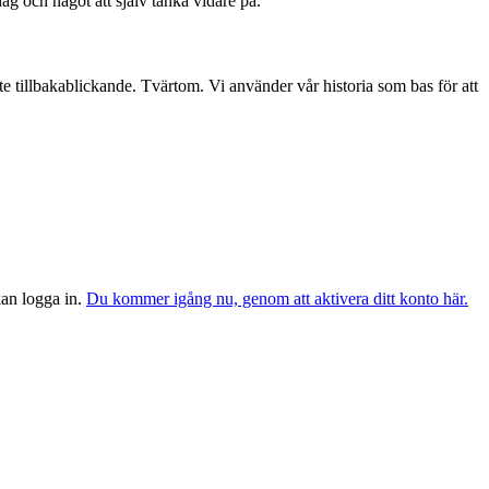
dag och något att själv tänka vidare på.
te tillbakablickande. Tvärtom. Vi använder vår historia som bas för att
 kan logga in.
Du kommer igång nu, genom att aktivera ditt konto här.