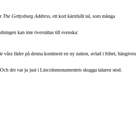
ar
The Gettysburg Address
, ett kort kärnfullt tal, som många
ningen kan inte översättas till svenska:
de våra fäder på denna kontinent en ny nation, avlad i frihet, hängiven
Och det var ju just i Lincolnmonumentets skugga talaren stod.