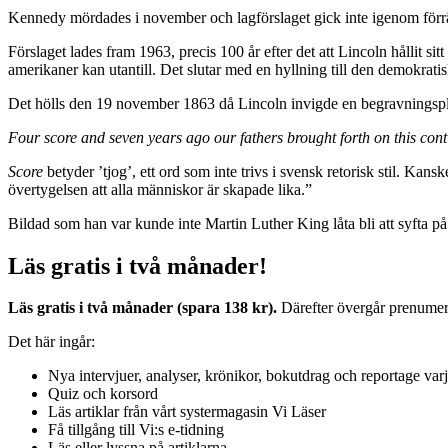
Kennedy mördades i november och lagförslaget gick inte igenom för
Förslaget lades fram 1963, precis 100 år efter det att Lincoln hållit
amerikaner kan utantill. Det slutar med en hyllning till den demokrati
Det hölls den 19 november 1863 då Lincoln invigde en begravningsplats
Four score and seven years ago our fathers brought forth on this con
Score
betyder ’tjog’, ett ord som inte trivs i svensk retorisk stil. Ka
övertygelsen att alla människor är skapade lika.”
Bildad som han var kunde inte Martin Luther King låta bli att syfta p
Läs gratis i två månader!
Läs gratis i två månader (spara 138 kr).
Därefter övergår prenumerat
Det här ingår:
Nya intervjuer, analyser, krönikor, bokutdrag och reportage var
Quiz och korsord
Läs artiklar från vårt systermagasin Vi Läser
Få tillgång till Vi:s e-tidning
Läs eller lyssna på artiklarna