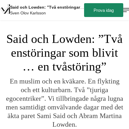
Said och Lowden: ”Två enstöringar som blivit … en tvåstöring”
Prova idag
Sven Olov Karlsson
Said och Lowden: ”Två
enstöringar som blivit
… en tvåstöring”
En muslim och en kväkare. En flykting
och ett kulturbarn. Två ”tjuriga
egocentriker”. Vi tillbringade några lugna
men samtidigt omvälvande dagar med det
äkta paret Sami Said och Abram Martina
Lowden.