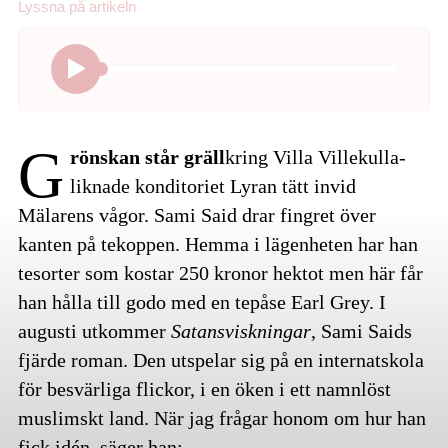
Lyssna på
artikeln
G
rönskan står gräll
kring Villa Villekulla-
liknade konditoriet Lyran tätt invid
Mälarens vågor. Sami Said drar fingret över
kanten på tekoppen. Hemma i lägenheten har han
tesorter som kostar 250 kronor hektot men här får
han hålla till godo med en tepåse Earl Grey. I
augusti utkommer
Satansviskningar
, Sami Saids
fjärde roman. Den utspelar sig på en internatskola
för besvärliga flickor, i en öken i ett namnlöst
muslimskt land. När jag frågar honom om hur han
fick idén, säger han: