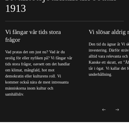
1913
Vi fångar vår tids stora
Vi slösar aldrig
frågor
Den tid du ägnar åt Vi s
investering. Därför sträva
Vad pratas det om just nu? Vad är du
alltid vara relevanta och
orolig för eller nyfiken på? Vi fångar vår
Kanske ett skratt, ett ”Å
tids stora frågor, oavsett om det handlar
tår i ögat. Vi kallar det
om klimat, mångfald, hot mot
underhållning.
demokratin eller kulturens roll. Vi
kommer också nära de mest intressanta
människorna inom kultur och
samhällsliv.