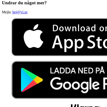
Undrar du något mer?
Mejla:
hej@vi.se