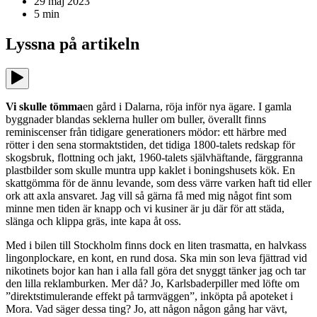
29 maj 2023
5
min
Lyssna på
artikeln
Vi skulle tömma
en gård i Dalarna, röja inför nya ägare. I gamla
byggnader blandas seklerna huller om buller, överallt finns
reminiscenser från tidigare generationers mödor: ett härbre med
rötter i den sena stormaktstiden, det tidiga 1800-talets redskap för
skogsbruk, flottning och jakt, 1960-talets självhäftande, färggranna
plastbilder som skulle muntra upp kaklet i boningshusets kök. En
skattgömma för de ännu levande, som dess värre varken haft tid eller
ork att axla ansvaret. Jag vill så gärna få med mig något fint som
minne men tiden är knapp och vi kusiner är ju där för att städa,
slänga och klippa gräs, inte kapa åt oss.
Med i bilen till Stockholm finns dock en liten trasmatta, en halvkass
lingonplockare, en kont, en rund dosa. Ska min son leva fjättrad vid
nikotinets bojor kan han i alla fall göra det snyggt tänker jag och tar
den lilla reklamburken. Mer då? Jo, Karlsbaderpiller med löfte om
”direktstimulerande effekt på tarmväggen”, inköpta på apoteket i
Mora. Vad säger dessa ting? Jo, att någon någon gång har vävt,