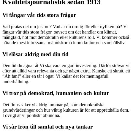
Kvalitetsjournalistik sedan 1913
Vi fångar vår tids stora frågor
Vad pratas det om just nu? Vad är du orolig för eller nyfiken på? Vi
fångar vår tids stora frågor, oavsett om det handlar om klimat,
mångfald, hot mot demokratin eller kulturens roll. Vi kommer också
nära de mest intressanta människorna inom kultur och samhällsliv.
Vi slösar aldrig med din tid
Den tid du ägnar åt Vi ska vara en god investering. Därför strävar vi
efter att alltid vara relevanta och ge något extra. Kanske ett skratt, ett
”Åh fan!” eller en tår i ögat. Vi kallar det för meningsfull
underhållning.
Vi tror på demokrati, humanism och kultur
Det finns saker vi aldrig tummar på, som demokratiska
grundvärderingar och hur viktig kulturen är för att upprätthålla dem.
I övrigt är vi politiskt obundna.
Vi sår frön till samtal och nya tankar