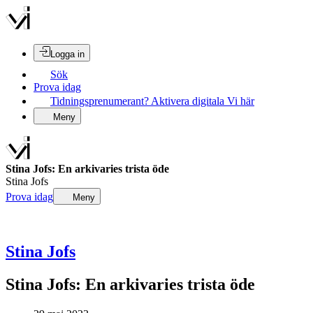
Logga in
Sök
Prova idag
Tidningsprenumerant? Aktivera digitala Vi här
Meny
Stina Jofs: En arkivaries trista öde
Stina Jofs
Prova idag
Meny
Stina Jofs
Stina Jofs: En arkivaries trista öde