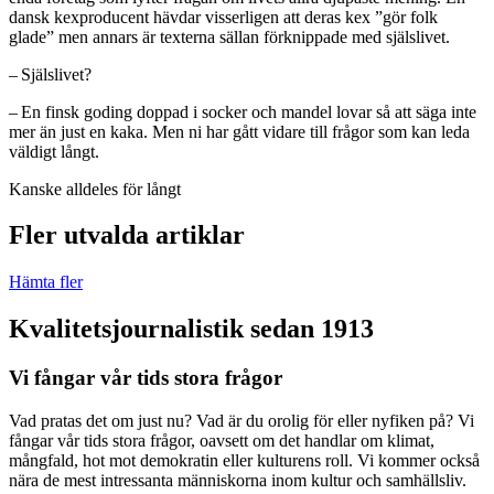
dansk kexproducent hävdar visserligen att deras kex ”gör folk
glade” men annars är texterna sällan förknippade med själslivet.
– Själslivet?
– En finsk goding doppad i socker och mandel lovar så att säga inte
mer än just en kaka. Men ni har gått vidare till frågor som kan leda
väldigt långt.
Kanske alldeles för långt
Fler utvalda artiklar
Hämta fler
Kvalitetsjournalistik sedan 1913
Vi fångar vår tids stora frågor
Vad pratas det om just nu? Vad är du orolig för eller nyfiken på? Vi
fångar vår tids stora frågor, oavsett om det handlar om klimat,
mångfald, hot mot demokratin eller kulturens roll. Vi kommer också
nära de mest intressanta människorna inom kultur och samhällsliv.