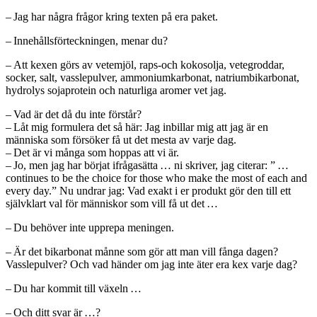
– Jag har några frågor kring texten på era paket.
– Innehållsförteckningen, menar du?
– Att kexen görs av vetemjöl, raps-och kokosolja, vetegroddar,
socker, salt, vasslepulver, ammoniumkarbonat, natriumbikarbonat,
hydrolys sojaprotein och naturliga aromer vet jag.
– Vad är det då du inte förstår?
– Låt mig formulera det så här: Jag inbillar mig att jag är en
människa som försöker få ut det mesta av varje dag.
– Det är vi många som hoppas att vi är.
– Jo, men jag har börjat ifrågasätta … ni skriver, jag citerar: ” …
continues to be the choice for those who make the most of each and
every day.” Nu undrar jag: Vad exakt i er produkt gör den till ett
självklart val för människor som vill få ut det …
– Du behöver inte upprepa meningen.
– Är det bikarbonat månne som gör att man vill fånga dagen?
Vasslepulver? Och vad händer om jag inte äter era kex varje dag?
– Du har kommit till växeln …
– Och ditt svar är …?