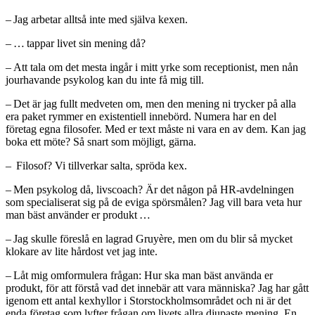
– Jag arbetar alltså inte med själva kexen.
– … tappar livet sin mening då?
– Att tala om det mesta ingår i mitt yrke som receptionist, men nån
jourhavande psykolog kan du inte få mig till.
– Det är jag fullt medveten om, men den mening ni trycker på alla
era paket rymmer en existentiell innebörd. Numera har en del
företag egna filosofer. Med er text måste ni vara en av dem. Kan jag
boka ett möte? Så snart som möjligt, gärna.
– Filosof? Vi tillverkar salta, spröda kex.
– Men psykolog då, livscoach? Är det någon på HR-avdelningen
som specialiserat sig på de eviga spörsmålen? Jag vill bara veta hur
man bäst använder er produkt …
– Jag skulle föreslå en lagrad Gruyère, men om du blir så mycket
klokare av lite hårdost vet jag inte.
– Låt mig omformulera frågan: Hur ska man bäst använda er
produkt, för att förstå vad det innebär att vara människa? Jag har gått
igenom ett antal kexhyllor i Storstockholmsområdet och ni är det
enda företag som lyfter frågan om livets allra djupaste mening. En