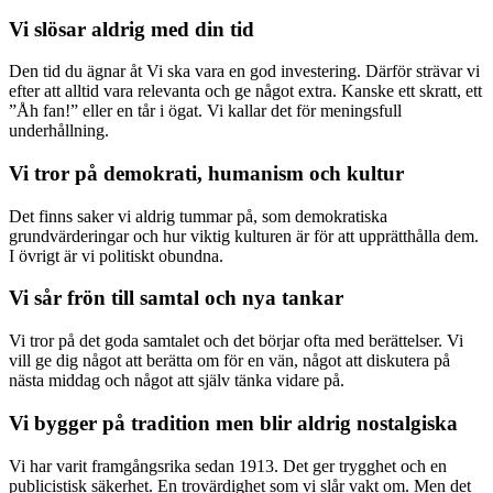
Vi slösar aldrig med din tid
Den tid du ägnar åt Vi ska vara en god investering. Därför strävar vi
efter att alltid vara relevanta och ge något extra. Kanske ett skratt, ett
”Åh fan!” eller en tår i ögat. Vi kallar det för meningsfull
underhållning.
Vi tror på demokrati, humanism och kultur
Det finns saker vi aldrig tummar på, som demokratiska
grundvärderingar och hur viktig kulturen är för att upprätthålla dem.
I övrigt är vi politiskt obundna.
Vi sår frön till samtal och nya tankar
Vi tror på det goda samtalet och det börjar ofta med berättelser. Vi
vill ge dig något att berätta om för en vän, något att diskutera på
nästa middag och något att själv tänka vidare på.
Vi bygger på tradition men blir aldrig nostalgiska
Vi har varit framgångsrika sedan 1913. Det ger trygghet och en
publicistisk säkerhet. En trovärdighet som vi slår vakt om. Men det