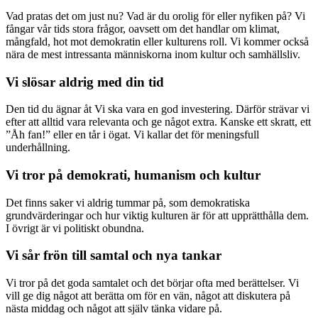
Vad pratas det om just nu? Vad är du orolig för eller nyfiken på? Vi
fångar vår tids stora frågor, oavsett om det handlar om klimat,
mångfald, hot mot demokratin eller kulturens roll. Vi kommer också
nära de mest intressanta människorna inom kultur och samhällsliv.
Vi slösar aldrig med din tid
Den tid du ägnar åt Vi ska vara en god investering. Därför strävar vi
efter att alltid vara relevanta och ge något extra. Kanske ett skratt, ett
”Åh fan!” eller en tår i ögat. Vi kallar det för meningsfull
underhållning.
Vi tror på demokrati, humanism och kultur
Det finns saker vi aldrig tummar på, som demokratiska
grundvärderingar och hur viktig kulturen är för att upprätthålla dem.
I övrigt är vi politiskt obundna.
Vi sår frön till samtal och nya tankar
Vi tror på det goda samtalet och det börjar ofta med berättelser. Vi
vill ge dig något att berätta om för en vän, något att diskutera på
nästa middag och något att själv tänka vidare på.