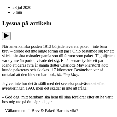
23 jul 2020
5
min
Lyssna på
artikeln
När amerikanska posten 1913 började leverera paket – inte bara
brev – dröjde det inte länge förrän ett par i Ohio bestämde sig för att
skicka sin åtta månader gamla son till farmor som paket. Tågbiljetten
var dyrare än portot, visade det sig. Ett år senare tyckte ett par i
Idaho att deras fyra år gamla dotter Charlotte May Pierstorff gott
kunde paketeras och skickas 117 kilometer. Berättelsen var så
omtalad att den blev en barnbok,
Mailing May
.
Jag vet inte hur det är ställt med det svenska postväsendet efter
avregleringen 1993, men det skadar ju inte att fråga:
– God dag, mitt barnbarn ska hem till sina föräldrar efter att ha varit
hos mig ute på ön några dagar …
– Välkommen till Brev & Paket! Barnets vikt?