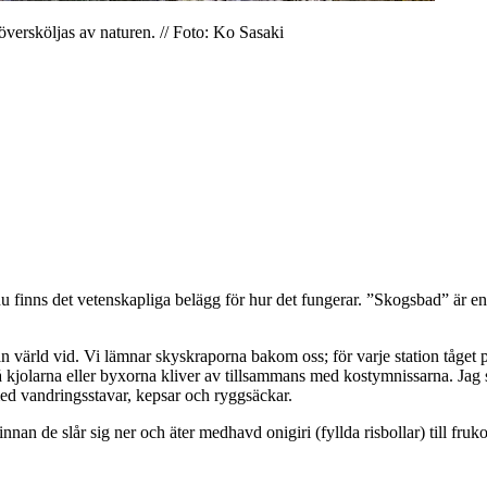
 översköljas av naturen. // Foto: Ko Sasaki
 nu finns det vetenskapliga belägg för hur det fungerar. ”Skogsbad” är en
an värld vid. Vi lämnar skyskraporna bakom oss; för varje station tåget
rå kjolarna eller byxorna kliver av tillsammans med kostymnissarna. Ja
 med vandringsstavar, kepsar och ryggsäckar.
nan de slår sig ner och äter medhavd onigiri (fyllda risbollar) till fruko