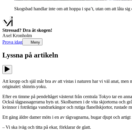
Skogsbad handlar inte om att hoppa i spa’t, utan om att låta sig
Stressad? Dra åt skogen!
Axel Kronholm
Prova idag
Meny
Lyssna på
artikeln
Att kropp och själ mår bra av att vistas i naturen har vi väl anat, men
originalet: shinrin-yoku.
Efter en timme på pendeltåget västerut från centrala Tokyo tar en ann
Också tågpassagerarna byts ut. Skolbarnen i de vita skjortorna och g
kvinnor i fotriktiga vandrarkängor och rutiga flanellskjortor, rustade
Ett gäng äldre damer möts i en av tågvagnarna, bugar djupt och artigt in
– Vi ska iväg och titta på ekar, förklarar de glatt.