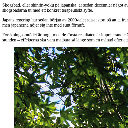
Skogsbad, eller shinrin-yoku på japanska, är sedan decennier något a
skogsbadarna ut med ett konkret terapeutiskt syfte.
Japans regering har sedan början av 2000-talet satsat stort på att ta fr
men japanerna nöjer sig inte med sunt förnuft.
Forskningsområdet är ungt, men de första resultaten är imponerande: ä
stunden – effekterna ska vara mätbara så länge som en månad efter et