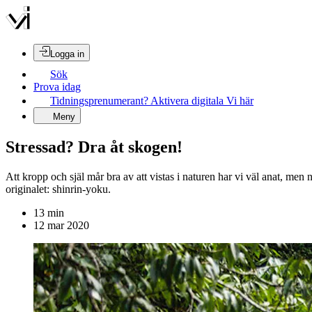
Logga in
Sök
Prova idag
Tidningsprenumerant? Aktivera digitala Vi här
Meny
Stressad? Dra åt skogen!
Att kropp och själ mår bra av att vistas i naturen har vi väl anat, men
originalet: shinrin-yoku.
13
min
12 mar 2020