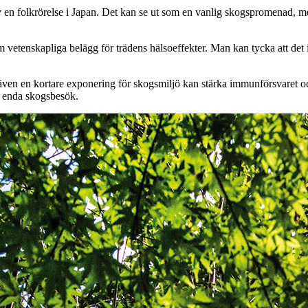
v en folkrörelse i Japan. Det kan se ut som en vanlig skogspromenad, me
am vetenskapliga belägg för trädens hälsoeffekter. Man kan tycka att det 
ven en kortare exponering för skogsmiljö kan stärka immunförsvaret och
t enda skogsbesök.