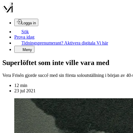
Logga in
Sök
Prova idag
Tidningsprenumerant? Aktivera digitala Vi här
Meny
Superlöftet som inte ville vara med
Vera Frisén gjorde succé med sin första soloutställning i början av 4
12
min
23 jul 2021