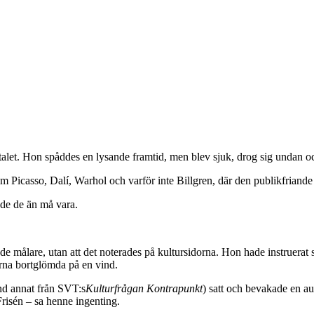
0-talet. Hon spåddes en lysande framtid, men blev sjuk, drog sig undan 
Picasso, Dalí, Warhol och varför inte Billgren, där den publikfriande pe
ade de än må vara.
de målare, utan att det noterades på kultursidorna. Hon hade instruerat 
arna bortglömda på en vind.
nd annat från SVT:s
Kulturfrågan Kontrapunkt
) satt och bevakade en au
risén – sa henne ingenting.