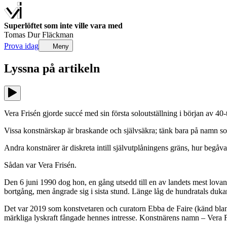
Superlöftet som inte ville vara med
Tomas Dur Fläckman
Prova idag
Meny
Lyssna på
artikeln
Vera Frisén gjorde succé med sin första soloutställning i början av 4
Vissa konstnärskap är braskande och självsäkra; tänk bara på namn som 
Andra konstnärer är diskreta intill självutplåningens gräns, hur begåv
Sådan var Vera Frisén.
Den 6 juni 1990 dog hon, en gång utsedd till en av landets mest lovan
bortgång, men ångrade sig i sista stund. Länge låg de hundratals duk
Det var 2019 som konstvetaren och curatorn Ebba de Faire (känd bla
märkliga lyskraft fångade hennes intresse. Konstnärens namn – Vera F