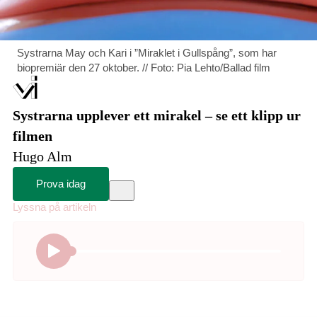
Systrarna May och Kari i ”Miraklet i Gullspång”, som har
biopremiär den 27 oktober. // Foto: Pia Lehto/Ballad film
Systrarna upplever ett mirakel – se ett klipp ur
filmen
Hugo Alm
Prova idag
Meny
Lyssna på
artikeln