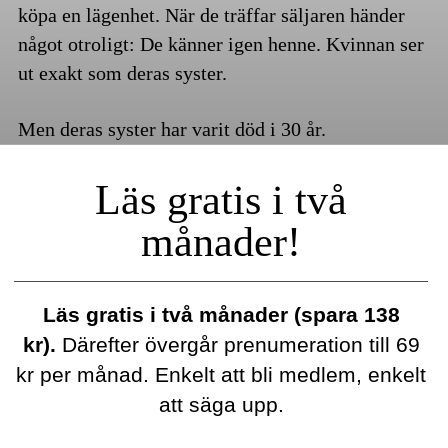
köpa en lägenhet. När de träffar säljaren händer
något otroligt: De känner igen henne. Kvinnan ser
ut exakt som deras syster.
Men deras syster har varit död i 30 år.
Läs gratis i två
månader!
Läs gratis i två månader (spara 138
kr).
Därefter övergår prenumeration till 69
kr per månad. Enkelt att bli medlem, enkelt
att säga upp.