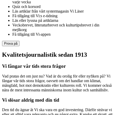
varje vecka
Quiz och korsord
Läs artiklar från vårt systermagasin Vi Läser
Få tillgång till Vi:s e-tidning
Läs eller lyssna på artiklarna
Veckobrevet, litteraturbrevet och kulturtipsbrevet i din
mejlkorg
Få tillgång till Vi-appen
Prova på
Kvalitetsjournalistik sedan 1913
Vi fångar vår tids stora frågor
Vad pratas det om just nu? Vad är du orolig för eller nyfiken på? Vi
fångar vår tids stora frågor, oavsett om det handlar om klimat,
mångfald, hot mot demokratin eller kulturens roll. Vi kommer också
nära de mest intressanta människorna inom kultur och samhällsliv.
Vi slösar aldrig med din tid
Den tid du ägnar åt Vi ska vara en god investering. Därför strävar vi
efter att alltid vara relevanta och ge något extra. Kanske ett skratt, ett