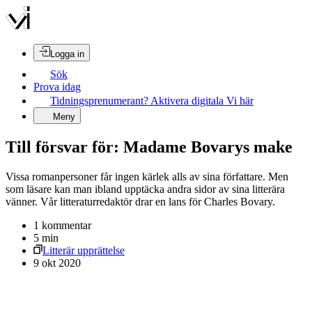
Logga in
Sök
Prova idag
Tidningsprenumerant? Aktivera digitala Vi här
Meny
Till försvar för: Madame Bovarys make
Vissa romanpersoner får ingen kärlek alls av sina författare. Men
som läsare kan man ibland upptäcka andra sidor av sina litterära
vänner. Vår litteraturredaktör drar en lans för Charles Bovary.
1
kommentar
5
min
Litterär upprättelse
9 okt 2020