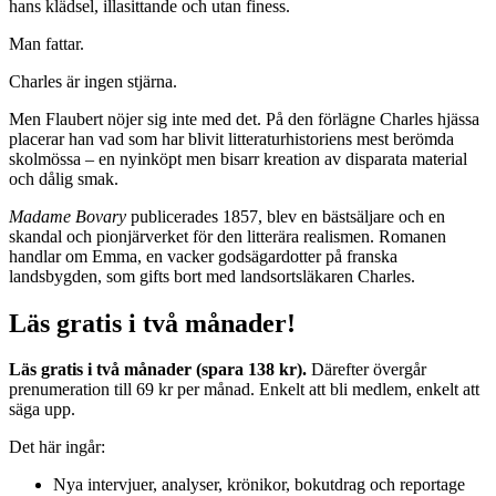
hans klädsel, illasittande och utan finess.
Man fattar.
Charles är ingen stjärna.
Men Flaubert nöjer sig inte med det. På den förlägne Charles hjässa
placerar han vad som har blivit litteraturhistoriens mest berömda
skolmössa – en nyinköpt men bisarr kreation av disparata material
och dålig smak.
Madame Bovary
publicerades 1857, blev en bästsäljare och en
skandal och pionjärverket för den litterära realismen. Romanen
handlar om Emma, en vacker godsägardotter på franska
landsbygden, som gifts bort med landsortsläkaren Charles.
Läs gratis i två månader!
Läs gratis i två månader (spara 138 kr).
Därefter övergår
prenumeration till 69 kr per månad. Enkelt att bli medlem, enkelt att
säga upp.
Det här ingår:
Nya intervjuer, analyser, krönikor, bokutdrag och reportage