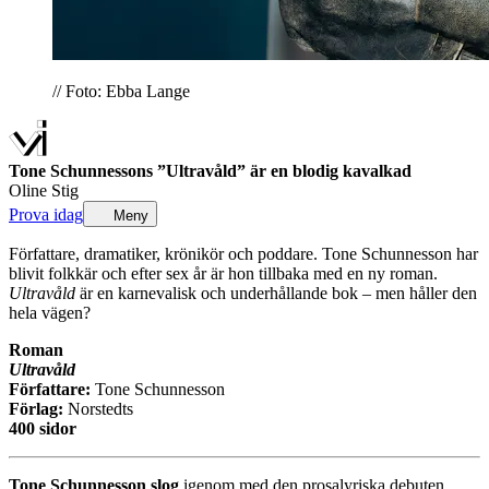
// Foto: Ebba Lange
Tone Schunnessons ”Ultravåld” är en blodig kavalkad
Oline Stig
Prova idag
Meny
Författare, dramatiker, krönikör och poddare. Tone Schunnesson har
blivit folkkär och efter sex år är hon tillbaka med en ny roman.
Ultravåld
är en karnevalisk och underhållande bok – men håller den
hela vägen?
Roman
Ultravåld
Författare:
Tone Schunnesson
Förlag:
Norstedts
400 sidor
Tone Schunnesson slog
igenom med den prosalyriska debuten