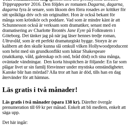
Tripprapporter
2016. Den följdes av romanen
Dagarna, dagarna,
dagarna
fyra år senare, som liksom den förra rosades av kritiker för
sitt språkliga driv och sin originalitet. Hon är också bekant för
många som krönikör och poddare. Vad som är mindre känt är att
Schunnesson också är verksam som dramatiker, senast med en
dramatisering av Charlotte Brontës
Jane Eyre
på Folkteatern i
Göteborg. Det tänker jag på när jag läser hennes tredje roman,
Ultravåld,
som är ett perfekt dramaturgiskt bygge. Storyn är av
kalibern att den skulle kunna slå omkull vilken Hollywoodproducent
som helst med sin grundkonflikt som luktar Shakespeare
(maktkamp, våld, galenskap och ond, bråd död) och sina många,
oväntade vändningar. Den korta hisspitchen är följande: En far som
plågar livet ur sin familj försvinner under mystiska omständigheter.
Kanske blir han mördad? Alla tror att han är död, tills han en dag
återvänder för att hämnas.
Läs gratis i två månader!
Läs gratis i två månader (spara 138 kr).
Därefter övergår
prenumeration till 69 kr per månad. Enkelt att bli medlem, enkelt att
säga upp.
Det här ingår: