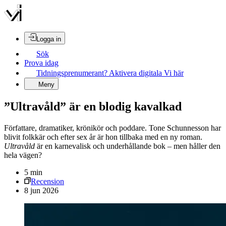
Logga in
Sök
Prova idag
Tidningsprenumerant? Aktivera digitala Vi här
Meny
”Ultravåld” är en blodig kavalkad
Författare, dramatiker, krönikör och poddare. Tone Schunnesson har
blivit folkkär och efter sex år är hon tillbaka med en ny roman.
Ultravåld
är en karnevalisk och underhållande bok – men håller den
hela vägen?
5
min
Recension
8 jun 2026