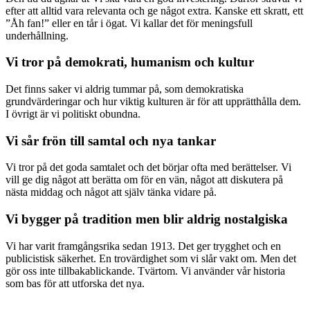
efter att alltid vara relevanta och ge något extra. Kanske ett skratt, ett
”Åh fan!” eller en tår i ögat. Vi kallar det för meningsfull
underhållning.
Vi tror på demokrati, humanism och kultur
Det finns saker vi aldrig tummar på, som demokratiska
grundvärderingar och hur viktig kulturen är för att upprätthålla dem.
I övrigt är vi politiskt obundna.
Vi sår frön till samtal och nya tankar
Vi tror på det goda samtalet och det börjar ofta med berättelser. Vi
vill ge dig något att berätta om för en vän, något att diskutera på
nästa middag och något att själv tänka vidare på.
Vi bygger på tradition men blir aldrig nostalgiska
Vi har varit framgångsrika sedan 1913. Det ger trygghet och en
publicistisk säkerhet. En trovärdighet som vi slår vakt om. Men det
gör oss inte tillbakablickande. Tvärtom. Vi använder vår historia
som bas för att utforska det nya.