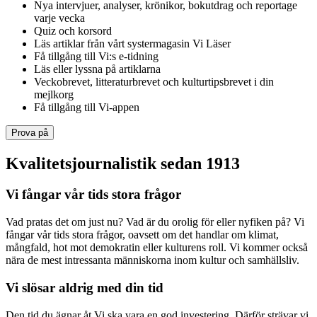
Nya intervjuer, analyser, krönikor, bokutdrag och reportage
varje vecka
Quiz och korsord
Läs artiklar från vårt systermagasin Vi Läser
Få tillgång till Vi:s e-tidning
Läs eller lyssna på artiklarna
Veckobrevet, litteraturbrevet och kulturtipsbrevet i din
mejlkorg
Få tillgång till Vi-appen
Prova på
Kvalitetsjournalistik sedan 1913
Vi fångar vår tids stora frågor
Vad pratas det om just nu? Vad är du orolig för eller nyfiken på? Vi
fångar vår tids stora frågor, oavsett om det handlar om klimat,
mångfald, hot mot demokratin eller kulturens roll. Vi kommer också
nära de mest intressanta människorna inom kultur och samhällsliv.
Vi slösar aldrig med din tid
Den tid du ägnar åt Vi ska vara en god investering. Därför strävar vi