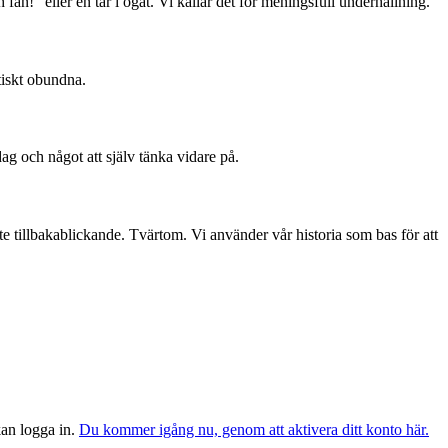
 fan!” eller en tår i ögat. Vi kallar det för meningsfull underhållning.
tiskt obundna.
dag och något att själv tänka vidare på.
te tillbakablickande. Tvärtom. Vi använder vår historia som bas för att
 kan logga in.
Du kommer igång nu, genom att aktivera ditt konto här.