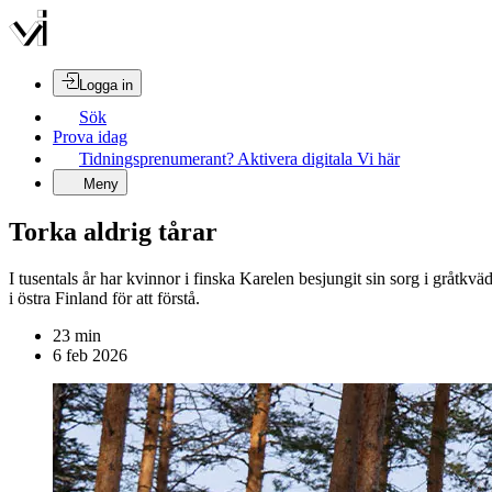
Logga in
Sök
Prova idag
Tidningsprenumerant? Aktivera digitala Vi här
Meny
Torka aldrig tårar
I tusentals år har kvinnor i finska Karelen besjungit sin sorg i gråtkväde
i östra Finland för att förstå.
23
min
6 feb 2026