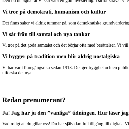
Den tid du ägnar åt Vi ska vara en god investering. Därför strävar vi eft
Vi tror på demokrati, humanism och kultur
Det finns saker vi aldrig tummar på, som demokratiska grundvärderingar
Vi sår frön till samtal och nya tankar
Vi tror på det goda samtalet och det börjar ofta med berättelser. Vi vil
Vi bygger på tradition men blir aldrig nostalgiska
Vi har varit framgångsrika sedan 1913. Det ger trygghet och en publici
utforska det nya.
Redan prenumerant?
Ja! Jag har ju den ”vanliga” tidningen.
Hur läser jag
Vad roligt att du gillar oss! Du har självklart full tillgång till digit