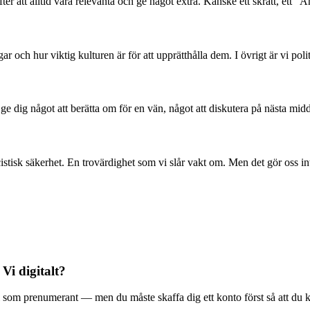
er att alltid vara relevanta och ge något extra. Kanske ett skratt, ett ”Åh
 och hur viktig kulturen är för att upprätthålla dem. I övrigt är vi poli
l ge dig något att berätta om för en vän, något att diskutera på nästa mid
stisk säkerhet. En trovärdighet som vi slår vakt om. Men det gör oss in
 Vi digitalt?
ala Vi som prenumerant — men du måste skaffa dig ett konto först så att du