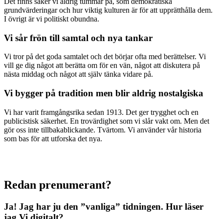
Det finns saker vi aldrig tummar på, som demokratiska
grundvärderingar och hur viktig kulturen är för att upprätthålla dem.
I övrigt är vi politiskt obundna.
Vi sår frön till samtal och nya tankar
Vi tror på det goda samtalet och det börjar ofta med berättelser. Vi
vill ge dig något att berätta om för en vän, något att diskutera på
nästa middag och något att själv tänka vidare på.
Vi bygger på tradition men blir aldrig nostalgiska
Vi har varit framgångsrika sedan 1913. Det ger trygghet och en
publicistisk säkerhet. En trovärdighet som vi slår vakt om. Men det
gör oss inte tillbakablickande. Tvärtom. Vi använder vår historia
som bas för att utforska det nya.
Redan prenumerant?
Ja! Jag har ju den ”vanliga” tidningen.
Hur läser
jag Vi digitalt?