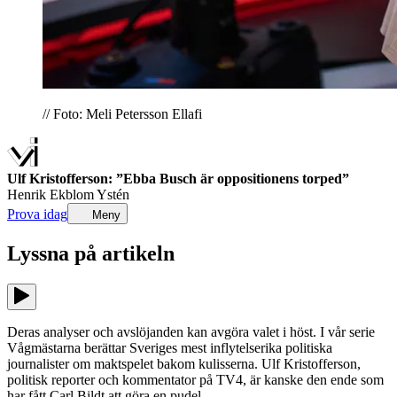
// Foto: Meli Petersson Ellafi
Ulf Kristofferson: ”Ebba Busch är oppositionens torped”
Henrik Ekblom Ystén
Prova idag
Meny
Lyssna på
artikeln
Deras analyser och avslöjanden kan avgöra valet i höst. I vår serie
Vågmästarna berättar Sveriges mest inflytelserika politiska
journalister om maktspelet bakom kulisserna. Ulf Kristofferson,
politisk reporter och kommentator på TV4, är kanske den ende som
har fått Carl Bildt att göra en pudel.