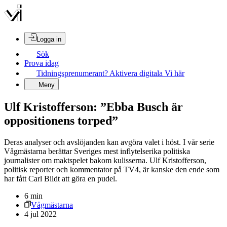
Logga in
Sök
Prova idag
Tidningsprenumerant? Aktivera digitala Vi här
Meny
Ulf Kristofferson: ”Ebba Busch är
oppositionens torped”
Deras analyser och avslöjanden kan avgöra valet i höst. I vår serie
Vågmästarna berättar Sveriges mest inflytelserika politiska
journalister om maktspelet bakom kulisserna. Ulf Kristofferson,
politisk reporter och kommentator på TV4, är kanske den ende som
har fått Carl Bildt att göra en pudel.
6
min
Vågmästarna
4 jul 2022