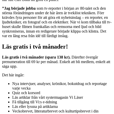
”Jag började jobba
som tv-reporter i början av 80-talet och den
största förändringen under de här åren är tveklöst tekniken. Förr
krävdes fyra personer för att göra ett nyhetsinslag – en reporter, en
ljudtekniker, en fotograf och en elektriker. När vi kom tillbaka till tv-
huset skulle filmen framkallas och remsorna med ljud och bild
synkroniseras, innan en redigerare började klippa och klistra. Det
var en lång resa från idé till färdigt inslag.
Läs gratis i två månader!
Läs gratis i två månader (spara 138 kr).
Därefter övergår
prenumeration till 69 kr per månad. Enkelt att bli medlem, enkelt att
säga upp.
Det här ingår:
Nya intervjuer, analyser, krönikor, bokutdrag och reportage
varje vecka
Quiz och korsord
Läs artiklar från vårt systermagasin Vi Läser
Få tillgång till Vi:s e-tidning
Läs eller lyssna på artiklarna
Veckobrevet, litteraturbrevet och kulturtipsbrevet i din