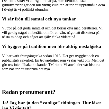
Det finns saker vi aldrig tummar på, som demokratiska
grundvärderingar och hur viktig kulturen är för att upprätthålla dem.
I övrigt är vi politiskt obundna.
Vi sår frön till samtal och nya tankar
Vi tror på det goda samtalet och det börjar ofta med berättelser. Vi
vill ge dig något att berätta om för en vän, något att diskutera på
nästa middag och något att själv tänka vidare på.
Vi bygger på tradition men blir aldrig nostalgiska
Vi har varit framgångsrika sedan 1913. Det ger trygghet och en
publicistisk säkerhet. En trovärdighet som vi slår vakt om. Men det
gör oss inte tillbakablickande. Tvärtom. Vi använder vår historia
som bas för att utforska det nya.
Redan prenumerant?
Ja! Jag har ju den ”vanliga” tidningen.
Hur läser
jag Vi digitalt?