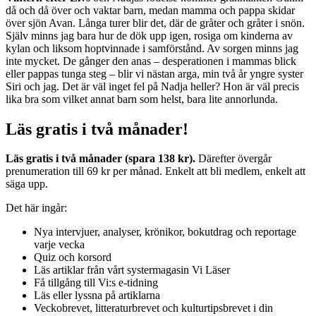
då och då över och vaktar barn, medan mamma och pappa skidar
över sjön Avan. Långa turer blir det, där de gråter och gråter i snön.
Själv minns jag bara hur de dök upp igen, rosiga om kinderna av
kylan och liksom hoptvinnade i samförstånd. Av sorgen minns jag
inte mycket. De gånger den anas – desperationen i mammas blick
eller pappas tunga steg – blir vi nästan arga, min två år yngre syster
Siri och jag. Det är väl inget fel på Nadja heller? Hon är väl precis
lika bra som vilket annat barn som helst, bara lite annorlunda.
Läs gratis i två månader!
Läs gratis i två månader (spara 138 kr).
Därefter övergår
prenumeration till 69 kr per månad. Enkelt att bli medlem, enkelt att
säga upp.
Det här ingår:
Nya intervjuer, analyser, krönikor, bokutdrag och reportage
varje vecka
Quiz och korsord
Läs artiklar från vårt systermagasin Vi Läser
Få tillgång till Vi:s e-tidning
Läs eller lyssna på artiklarna
Veckobrevet, litteraturbrevet och kulturtipsbrevet i din