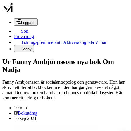
Logga in
Sök
Prova idag
Tidningsprenumerant? Aktivera digitala Vi här
Meny
Ur Fanny Ambjörnssons nya bok Om
Nadja
Fanny Ambjörnsson är socialantropolog och genusvetare. Hon har
skrivit ett flertal fackböcker, men den här gången blev det något
annat. Den nya boken handlar om hennes nu döda lillasyster. Här
kommer ett utdrag ur boken:
10
min
Bokutdrag
16 sep 2021