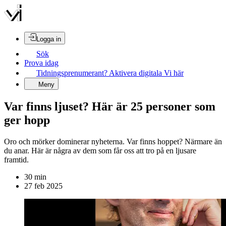
Logga in
Sök
Prova idag
Tidningsprenumerant? Aktivera digitala Vi här
Meny
Var finns ljuset? Här är 25 personer som
ger hopp
Oro och mörker dominerar nyheterna. Var finns hoppet? Närmare än
du anar. Här är några av dem som får oss att tro på en ljusare
framtid.
30
min
27 feb 2025