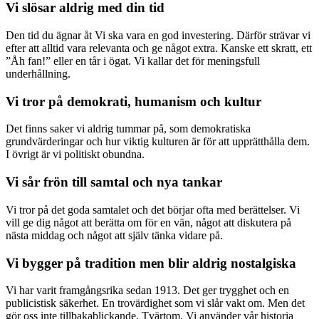
Vi slösar aldrig med din tid
Den tid du ägnar åt Vi ska vara en god investering. Därför strävar vi
efter att alltid vara relevanta och ge något extra. Kanske ett skratt, ett
”Åh fan!” eller en tår i ögat. Vi kallar det för meningsfull
underhållning.
Vi tror på demokrati, humanism och kultur
Det finns saker vi aldrig tummar på, som demokratiska
grundvärderingar och hur viktig kulturen är för att upprätthålla dem.
I övrigt är vi politiskt obundna.
Vi sår frön till samtal och nya tankar
Vi tror på det goda samtalet och det börjar ofta med berättelser. Vi
vill ge dig något att berätta om för en vän, något att diskutera på
nästa middag och något att själv tänka vidare på.
Vi bygger på tradition men blir aldrig nostalgiska
Vi har varit framgångsrika sedan 1913. Det ger trygghet och en
publicistisk säkerhet. En trovärdighet som vi slår vakt om. Men det
gör oss inte tillbakablickande. Tvärtom. Vi använder vår historia