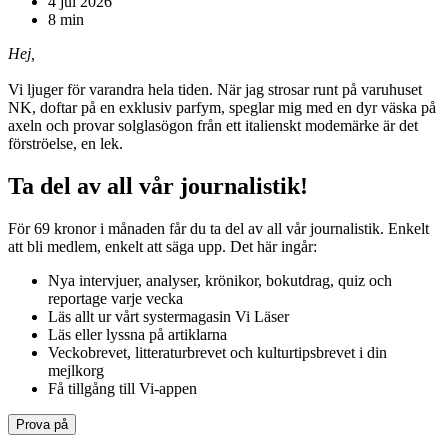
4 jul 2026
8
min
Hej,
Vi ljuger för varandra hela tiden. När jag strosar runt på varuhuset
NK, doftar på en exklusiv parfym, speglar mig med en dyr väska på
axeln och provar solglasögon från ett italienskt modemärke är det
förströelse, en lek.
Ta del av all vår journalistik!
För 69 kronor i månaden får du ta del av all vår journalistik. Enkelt
att bli medlem, enkelt att säga upp. Det här ingår:
Nya intervjuer, analyser, krönikor, bokutdrag, quiz och
reportage varje vecka
Läs allt ur vårt systermagasin Vi Läser
Läs eller lyssna på artiklarna
Veckobrevet, litteraturbrevet och kulturtipsbrevet i din
mejlkorg
Få tillgång till Vi-appen
Prova på