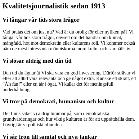
Kvalitetsjournalistik sedan 1913
Vi fångar vår tids stora frågor
Vad pratas det om just nu? Vad är du orolig för eller nyfiken på? Vi
fångar vår tids stora frågor, oavsett om det handlar om klimat,
mångfald, hot mot demokratin eller kulturens roll. Vi kommer också
nära de mest intressanta människorna inom kultur och samhällsliv.
Vi slösar aldrig med din tid
Den tid du ägnar åt Vi ska vara en god investering. Därför strävar vi
efter att alltid vara relevanta och ge något extra. Kanske ett skratt, ett
”Åh fan!” eller en tår i ögat. Vi kallar det för meningsfull
underhållning.
Vi tror på demokrati, humanism och kultur
Det finns saker vi aldrig tummar på, som demokratiska
grundvärderingar och hur viktig kulturen är för att upprätthålla dem.
I övrigt är vi politiskt obundna.
Vi sår frön till samtal och nya tankar