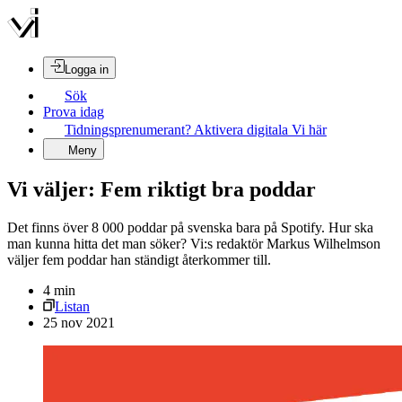
Logga in
Sök
Prova idag
Tidningsprenumerant? Aktivera digitala Vi här
Meny
Vi väljer: Fem riktigt bra poddar
Det finns över 8 000 poddar på svenska bara på Spotify. Hur ska
man kunna hitta det man söker? Vi:s redaktör Markus Wilhelmson
väljer fem poddar han ständigt återkommer till.
4
min
Listan
25 nov 2021