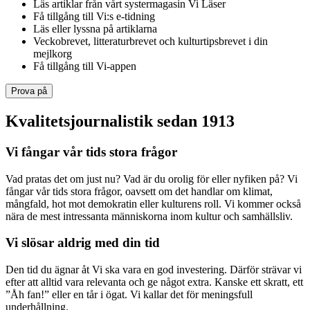
Läs artiklar från vårt systermagasin Vi Läser
Få tillgång till Vi:s e-tidning
Läs eller lyssna på artiklarna
Veckobrevet, litteraturbrevet och kulturtipsbrevet i din
mejlkorg
Få tillgång till Vi-appen
Prova på
Kvalitetsjournalistik sedan 1913
Vi fångar vår tids stora frågor
Vad pratas det om just nu? Vad är du orolig för eller nyfiken på? Vi
fångar vår tids stora frågor, oavsett om det handlar om klimat,
mångfald, hot mot demokratin eller kulturens roll. Vi kommer också
nära de mest intressanta människorna inom kultur och samhällsliv.
Vi slösar aldrig med din tid
Den tid du ägnar åt Vi ska vara en god investering. Därför strävar vi
efter att alltid vara relevanta och ge något extra. Kanske ett skratt, ett
”Åh fan!” eller en tår i ögat. Vi kallar det för meningsfull
underhållning.