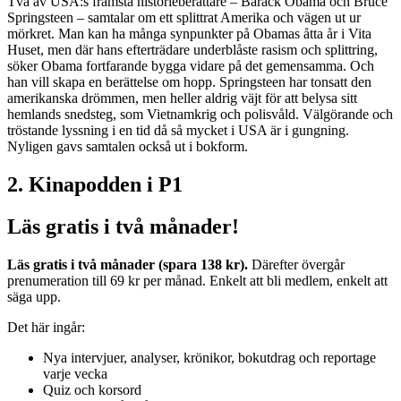
Två av USA:s främsta historieberättare – Barack Obama och Bruce
Springsteen – samtalar om ett splittrat Amerika och vägen ut ur
mörkret. Man kan ha många synpunkter på Obamas åtta år i Vita
Huset, men där hans efterträdare underblåste rasism och splittring,
söker Obama fortfarande bygga vidare på det gemensamma. Och
han vill skapa en berättelse om hopp. Springsteen har tonsatt den
amerikanska drömmen, men heller aldrig väjt för att belysa sitt
hemlands snedsteg, som Vietnamkrig och polisvåld. Välgörande och
tröstande lyssning i en tid då så mycket i USA är i gungning.
Nyligen gavs samtalen också ut i bokform.
2. Kinapodden i P1
Läs gratis i två månader!
Läs gratis i två månader (spara 138 kr).
Därefter övergår
prenumeration till 69 kr per månad. Enkelt att bli medlem, enkelt att
säga upp.
Det här ingår:
Nya intervjuer, analyser, krönikor, bokutdrag och reportage
varje vecka
Quiz och korsord