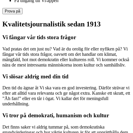
Få tillgång till Vi-appen
Prova på
Kvalitetsjournalistik sedan 1913
Vi fångar vår tids stora frågor
Vad pratas det om just nu? Vad är du orolig för eller nyfiken på? Vi
fångar vår tids stora frågor, oavsett om det handlar om klimat,
mångfald, hot mot demokratin eller kulturens roll. Vi kommer också
nära de mest intressanta människorna inom kultur och samhällsliv.
Vi slösar aldrig med din tid
Den tid du ägnar åt Vi ska vara en god investering. Därför strävar vi
efter att alltid vara relevanta och ge något extra. Kanske ett skratt, ett
”Åh fan!” eller en tår i ögat. Vi kallar det för meningsfull
underhållning.
Vi tror på demokrati, humanism och kultur
Det finns saker vi aldrig tummar på, som demokratiska
grundvärderingar och hur viktig kulturen är för att upprätthålla dem.