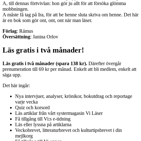
A, till dennas förtvivlan: hon gör ju allt för att försöka glömma
mobbningen.
A måste få tag på Ira, för att be henne sluta skriva om henne. Det här
är en bok som gör ont, ont, ont när man läser.
Förlag
: Rámus
Översättning
: Janina Orlov
Läs gratis i två månader!
Läs gratis i två månader (spara 138 kr).
Därefter övergår
prenumeration till 69 kr per månad. Enkelt att bli medlem, enkelt att
säga upp.
Det här ingår:
Nya intervjuer, analyser, krönikor, bokutdrag och reportage
varje vecka
Quiz och korsord
Läs artiklar från vårt systermagasin Vi Läser
Få tillgång till Vi:s e-tidning
Läs eller lyssna på artiklarna
Veckobrevet, litteraturbrevet och kulturtipsbrevet i din
mejlkorg