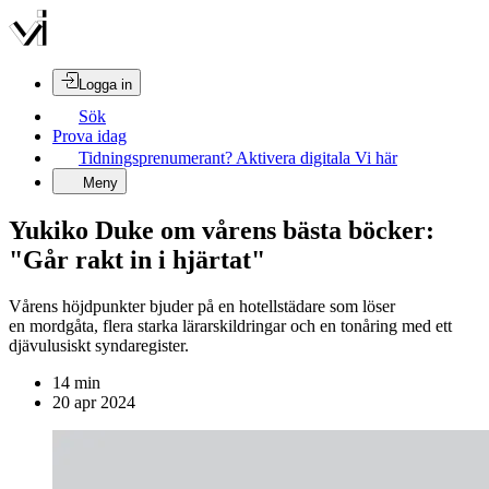
Logga in
Sök
Prova idag
Tidningsprenumerant? Aktivera digitala Vi här
Meny
Yukiko Duke om vårens bästa böcker:
"Går rakt in i hjärtat"
Vårens höjdpunkter bjuder på en hotellstädare som löser
en mordgåta, flera starka lärarskildringar och en tonåring med ett
djävulusiskt syndaregister.
14
min
20 apr 2024