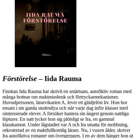
Förstörelse
– Iida Rauma
Finskan Iida Rauma har skrivit en smärtsam, autofiktiv roman med
många bottnar om maktmissbruk och förtryckarmekanismer.
Huvudpersonen, lärarvikarien A, lever ett glädjelöst liv. Hon bor
ensam i sin gamla studentlya och står varje dag inför klasser med
ointresserade elever. A försöker hantera sin ångest genom nattliga
löpturer. En natt tycker hon sig plötsligt se Ira, en gammal
klasskamrat. Under lågstadiet var A och Ira utsatta för mobbning,
orkestrerad av en maktfullkomlig lärare. Nu, i vuxen ålder, skriver
Ira autofiktiva romaner om övergreppen. I en av dem hänger hon ut