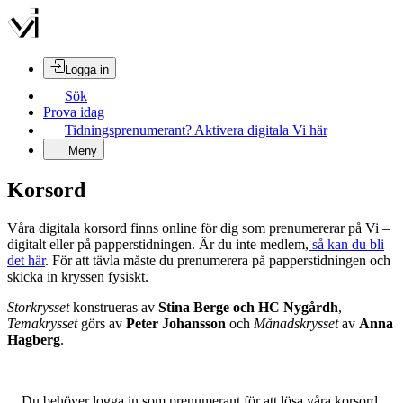
Logga in
Sök
Prova idag
Tidningsprenumerant? Aktivera digitala Vi här
Meny
Korsord
Våra digitala korsord finns online för dig som prenumererar på Vi –
digitalt eller på papperstidningen. Är du inte medlem,
så kan du bli
det här
. För att tävla måste du prenumerera på papperstidningen och
skicka in kryssen fysiskt.
Storkrysset
konstrueras av
Stina Berge och HC Nygårdh
,
Temakrysset
görs av
Peter Johansson
och
Månadskrysset
av
Anna
Hagberg
.
–
Du behöver logga in som prenumerant för att lösa våra korsord.