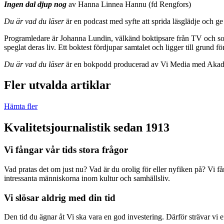
Ingen dal djup nog
av Hanna Linnea Hannu (fd Rengfors)
Du är vad du läser
är en podcast med syfte att sprida läsglädje och g
Programledare är Johanna Lundin, välkänd boktipsare från TV och socia
speglat deras liv. Ett boktest fördjupar samtalet och ligger till grund
Du är vad du läser
är en bokpodd producerad av Vi Media med Akad
Fler utvalda artiklar
Hämta fler
Kvalitetsjournalistik sedan 1913
Vi fångar vår tids stora frågor
Vad pratas det om just nu? Vad är du orolig för eller nyfiken på? Vi f
intressanta människorna inom kultur och samhällsliv.
Vi slösar aldrig med din tid
Den tid du ägnar åt Vi ska vara en god investering. Därför strävar vi eft