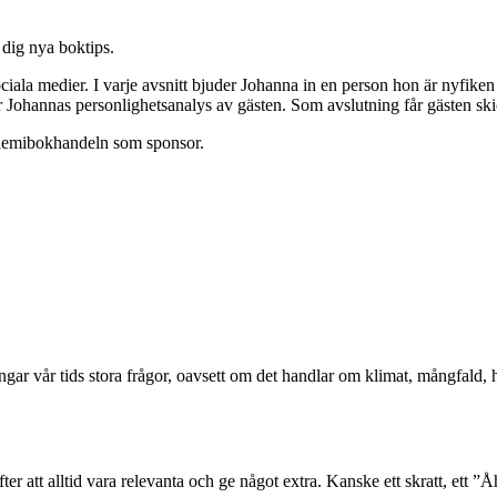
e dig nya boktips.
la medier. I varje avsnitt bjuder Johanna in en person hon är nyfiken p
 för Johannas personlighetsanalys av gästen. Som avslutning får gästen s
emibokhandeln som sponsor.
ångar vår tids stora frågor, oavsett om det handlar om klimat, mångfald
er att alltid vara relevanta och ge något extra. Kanske ett skratt, ett ”Åh