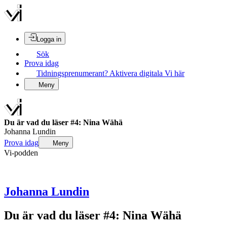
Logga in
Sök
Prova idag
Tidningsprenumerant? Aktivera digitala Vi här
Meny
Du är vad du läser #4: Nina Wähä
Johanna Lundin
Prova idag
Meny
Vi-podden
Johanna Lundin
Du är vad du läser #4: Nina Wähä