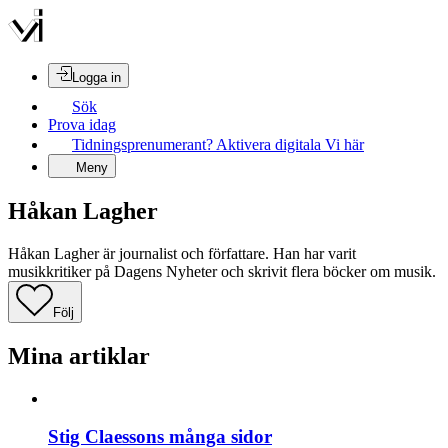
Logga in
Sök
Prova idag
Tidningsprenumerant? Aktivera digitala Vi här
Meny
Håkan Lagher
Håkan Lagher är journalist och författare. Han har varit
musikkritiker på Dagens Nyheter och skrivit flera böcker om musik.
Följ
Mina artiklar
Stig Claessons många sidor