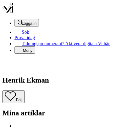
Logga in
Sök
Prova idag
Tidningsprenumerant? Aktivera digitala Vi här
Meny
Henrik Ekman
Följ
Mina artiklar