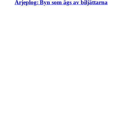
Arjeplog: Byn som ägs av biljättarna