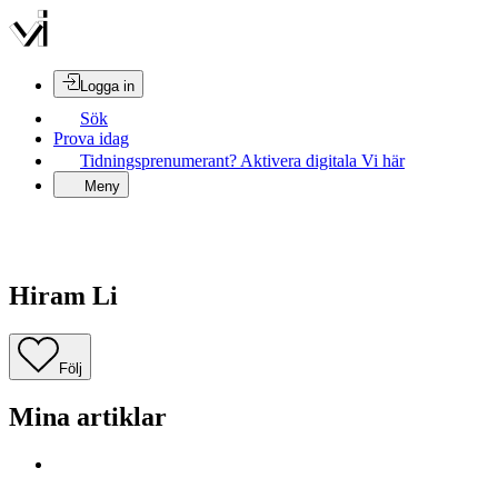
Logga in
Sök
Prova idag
Tidningsprenumerant? Aktivera digitala Vi här
Meny
Hiram Li
Följ
Mina artiklar