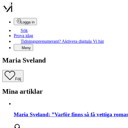
Logga in
Sök
Prova idag
Tidningsprenumerant? Aktivera digitala Vi här
Meny
Maria Sveland
Följ
Mina artiklar
Maria Sveland: ”Varför finns så få vettiga roma