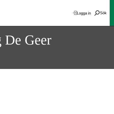
Sök
Logga in
g De Geer