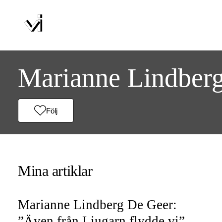
Marianne Lindber
Följ
Mina artiklar
Marianne Lindberg De Geer:
”Även från Ljugarn flydde vi”