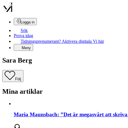
Logga in
Sök
Prova idag
Tidningsprenumerant? Aktivera digitala Vi här
Meny
Sara Berg
Följ
Mina artiklar
Maria Maunsbach: ”Det är megasvårt att skriva 