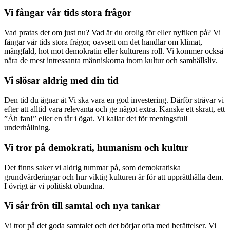
Vi fångar vår tids stora frågor
Vad pratas det om just nu? Vad är du orolig för eller nyfiken på? Vi
fångar vår tids stora frågor, oavsett om det handlar om klimat,
mångfald, hot mot demokratin eller kulturens roll. Vi kommer också
nära de mest intressanta människorna inom kultur och samhällsliv.
Vi slösar aldrig med din tid
Den tid du ägnar åt Vi ska vara en god investering. Därför strävar vi
efter att alltid vara relevanta och ge något extra. Kanske ett skratt, ett
”Åh fan!” eller en tår i ögat. Vi kallar det för meningsfull
underhållning.
Vi tror på demokrati, humanism och kultur
Det finns saker vi aldrig tummar på, som demokratiska
grundvärderingar och hur viktig kulturen är för att upprätthålla dem.
I övrigt är vi politiskt obundna.
Vi sår frön till samtal och nya tankar
Vi tror på det goda samtalet och det börjar ofta med berättelser. Vi