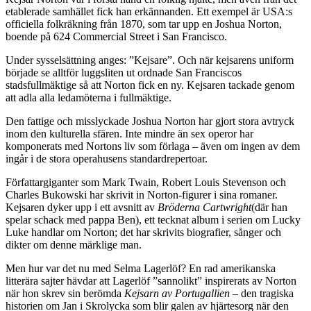
etablerade samhället fick han erkännanden. Ett exempel är USA:s
officiella folkräkning från 1870, som tar upp en Joshua Norton,
boende på 624 Commercial Street i San Francisco.
Under sysselsättning anges: ”Kejsare”. Och när kejsarens uniform
började se alltför luggsliten ut ordnade San Franciscos
stadsfullmäktige så att Norton fick en ny. Kejsaren tackade genom
att adla alla ledamöterna i fullmäktige.
Den fattige och misslyckade Joshua Norton har gjort stora avtryck
inom den kulturella sfären. Inte mindre än sex operor har
komponerats med Nortons liv som förlaga – även om ingen av dem
ingår i de stora operahusens standardrepertoar.
Författargiganter som Mark Twain, Robert Louis Stevenson och
Charles Bukowski har skrivit in Norton-figurer i sina romaner.
Kejsaren dyker upp i ett avsnitt av
Bröderna Cartwright
(där han
spelar schack med pappa Ben), ett tecknat album i serien om Lucky
Luke handlar om Norton; det har skrivits biografier, sånger och
dikter om denne märklige man.
Men hur var det nu med Selma Lagerlöf? En rad amerikanska
litterära sajter hävdar att Lagerlöf ”sannolikt” inspirerats av Norton
när hon skrev sin berömda
Kejsarn av Portugallien
– den tragiska
historien om Jan i Skrolycka som blir galen av hjärtesorg när den