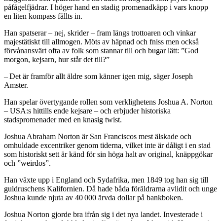
påfågelfjädrar. I höger hand en stadig promenadkäpp i vars knopp
en liten kompass fällts in.
Han spatserar – nej, skrider – fram längs trottoaren och vinkar
majestätiskt till allmogen. Möts av häpnad och fniss men också
förvånansvärt ofta av folk som stannar till och bugar lätt: ”God
morgon, kejsarn, hur står det till?”
– Det är framför allt äldre som känner igen mig, säger Joseph
Amster.
Han spelar övertygande rollen som verklighetens Joshua A. Norton
– USA:s hittills ende kejsare – och erbjuder historiska
stadspromenader med en knasig twist.
Joshua Abraham Norton är San Franciscos mest älskade och
omhuldade excentriker genom tiderna, vilket inte är dåligt i en stad
som historiskt sett är känd för sin höga halt av original, knäppgökar
och ”weirdos”.
Han växte upp i England och Sydafrika, men 1849 tog han sig till
guldruschens Kalifornien. Då hade båda föräldrarna avlidit och unge
Joshua kunde njuta av 40 000 ärvda dollar på bankboken.
Joshua Norton gjorde bra ifrån sig i det nya landet. Investerade i