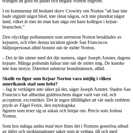
tvungen att göra en pudel och begära Norton frigiven.
I en kommentar till beslutet skrev Crowley om Norton ”att han inte
hade utgjutit något blod, inte rånat någon, och inte plundrat något
land, vilket är mer än man kan säga om hans kollegor i kejsar-
branschen.”
Den olycklige polismannen som arresterat Norton benådades av
kejsaren, och efter denna incident gjorde San Franciscos
blåljuspersonal alltid honnör när de mötte Norton.
– Det är lite sämre med det där numera, säger Joseph Amster, dagens
kejsare. Många polismän hälsar inte när de möter mig. De kanske
inte kan storyn. Däremot saluterar brandmännen, alltid.
Skulle en figur som Kejsar Norton vara möjlig i vilken
amerikansk stad som helst?
– Jag är verkligen inte säker på det, säger Joseph Amster. Staden San
Francisco har alltsedan guldruschens dagar varit van vid, och
accepterat, excentriker. Det är ingen tillfällighet att vår stads emblem
pryds av Fågel Fenix, den mytologiska
figuren som reser sig ur askan och börjar om. Precis som Joshua
Norton.
Som hos många andra
mad men
finns det i Nortons generösa utbud
av idéer och proklamationer saker som är vettiga, till och med