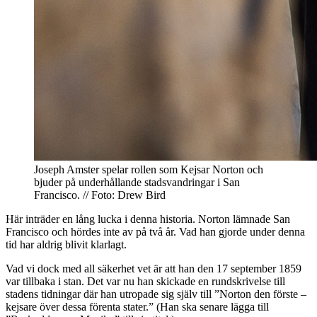
Joseph Amster spelar rollen som Kejsar Norton och
bjuder på underhållande stadsvandringar i San
Francisco. // Foto: Drew Bird
Här inträder en lång lucka i denna historia. Norton lämnade San
Francisco och hördes inte av på två år. Vad han gjorde under denna
tid har aldrig blivit klarlagt.
Vad vi dock med all säkerhet vet är att han den 17 september 1859
var tillbaka i stan. Det var nu han skickade en rundskrivelse till
stadens tidningar där han utropade sig själv till ”Norton den förste –
kejsare över dessa förenta stater.” (Han ska senare lägga till