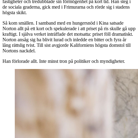
fastigheter och tredubblade sin förmögenhet på kort tid. Han steg i
de sociala graderna, gick med i Frimurarna och rörde sig i stadens
högsta skikt.
Så kom smällen. I samband med en hungersnöd i Kina satsade
Norton allt på ett kort och spekulerade i att priset på ris skulle gå upp
kraftigt. I själva verket inträffade det motsatta: priset föll dramatiskt.
Norton ansåg sig ha blivit lurad och inledde en bitter och fyra år
lång rättslig tvist. Till sist avgjorde Kaliforniens högsta domstol till
Nortons nackdel.
Han förlorade allt. Inte minst tron på politiker och myndigheter.