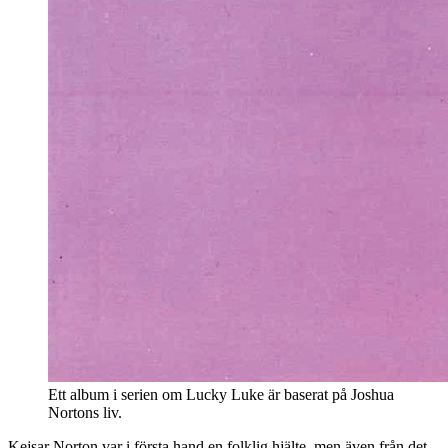
Ett album i serien om Lucky Luke är baserat på Joshua
Nortons liv.
Kejsar Norton var i första hand en folklig hjälte, men även från det