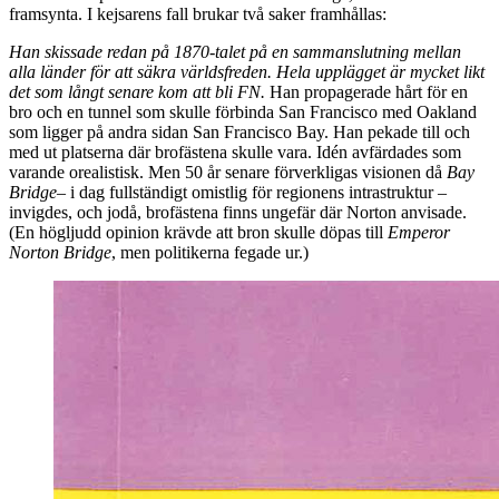
framsynta. I kejsarens fall brukar två saker framhållas:
Han skissade redan på 1870-talet på en sammanslutning mellan
alla länder för att säkra världsfreden. Hela upplägget är mycket likt
det som långt senare kom att bli FN.
Han propagerade hårt för en
bro och en tunnel som skulle förbinda San Francisco med Oakland
som ligger på andra sidan San Francisco Bay. Han pekade till och
med ut platserna där brofästena skulle vara. Idén avfärdades som
varande orealistisk. Men 50 år senare förverkligas visionen då
Bay
Bridge
– i dag fullständigt omistlig för regionens intrastruktur –
invigdes, och jodå, brofästena finns ungefär där Norton anvisade.
(En högljudd opinion krävde att bron skulle döpas till
Emperor
Norton Bridge
, men politikerna fegade ur.)