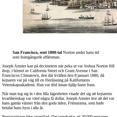
San Francisco, sent 1800-tal
Norton under hans tid
som framgångsrik affärsman.
Joseph Amster kan på decimetern när peka ut var Joshua Norton föll
ihop, i hörnet av California Street och Grant Avenue i San
Franciscos Chinatown, den där kvällen den 8 januari 1880, då
kejsaren var på väg till en föreläsning på Kaliforniens
Vetenskapsakademi. Han var död innan hjälp hann fram.
När man tog sig in i den lilla lägenheten visade det sig att kejsarens
kvarlåtenskap var värd några få dollar. Joseph Amster tror att det var
hans gamla vänner från den goda tiden, Frimurarna, som hade
betalat hans hyra i alla år.
Begravningen blev storstilad. Det uppskattas att 30 000 personer