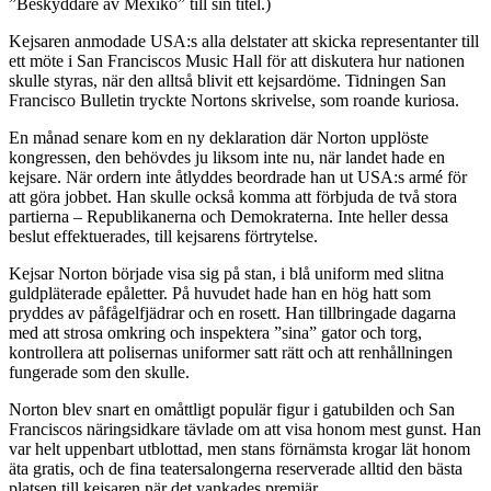
”Beskyddare av Mexiko” till sin titel.)
Kejsaren anmodade USA:s alla delstater att skicka representanter till
ett möte i San Franciscos Music Hall för att diskutera hur nationen
skulle styras, när den alltså blivit ett kejsardöme. Tidningen San
Francisco Bulletin tryckte Nortons skrivelse, som roande kuriosa.
En månad senare kom en ny deklaration där Norton upplöste
kongressen, den behövdes ju liksom inte nu, när landet hade en
kejsare. När ordern inte åtlyddes beordrade han ut USA:s armé för
att göra jobbet. Han skulle också komma att förbjuda de två stora
partierna – Republikanerna och Demokraterna. Inte heller dessa
beslut effektuerades, till kejsarens förtrytelse.
Kejsar Norton började visa sig på stan, i blå uniform med slitna
guldpläterade epåletter. På huvudet hade han en hög hatt som
pryddes av påfågelfjädrar och en rosett. Han tillbringade dagarna
med att strosa omkring och inspektera ”sina” gator och torg,
kontrollera att polisernas uniformer satt rätt och att renhållningen
fungerade som den skulle.
Norton blev snart en omåttligt populär figur i gatubilden och San
Franciscos näringsidkare tävlade om att visa honom mest gunst. Han
var helt uppenbart utblottad, men stans förnämsta krogar lät honom
äta gratis, och de fina teatersalongerna reserverade alltid den bästa
platsen till kejsaren när det vankades premiär.