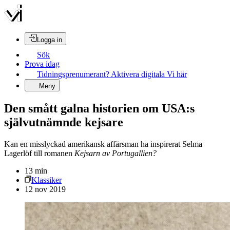
Logga in
Sök
Prova idag
Tidningsprenumerant? Aktivera digitala Vi här
Meny
Den smått galna historien om USA:s
självutnämnde kejsare
Kan en misslyckad amerikansk affärsman ha inspirerat Selma
Lagerlöf till romanen
Kejsarn av Portugallien?
13
min
Klassiker
12 nov 2019