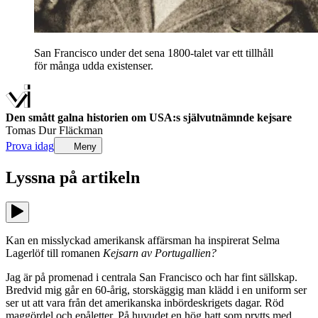
San Francisco under det sena 1800-talet var ett tillhåll
för många udda existenser.
Den smått galna historien om USA:s självutnämnde kejsare
Tomas Dur Fläckman
Prova idag
Meny
Lyssna på
artikeln
Kan en misslyckad amerikansk affärsman ha inspirerat Selma
Lagerlöf till romanen
Kejsarn av Portugallien?
Jag är på promenad i centrala San Francisco och har fint sällskap.
Bredvid mig går en 60-årig, storskäggig man klädd i en uniform ser
ser ut att vara från det amerikanska inbördeskrigets dagar. Röd
maggördel och epåletter. På huvudet en hög hatt som prytts med