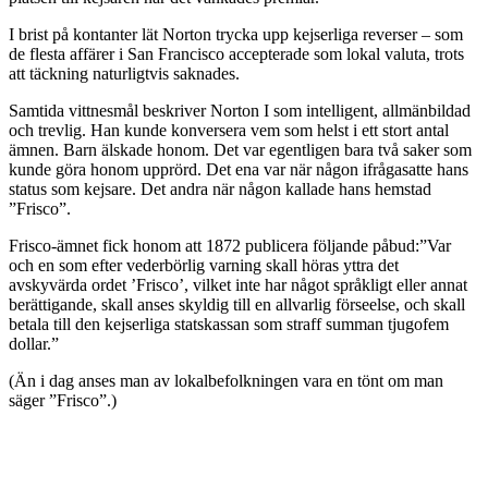
I brist på kontanter lät Norton trycka upp kejserliga reverser – som
de flesta affärer i San Francisco accepterade som lokal valuta, trots
att täckning naturligtvis saknades.
Samtida vittnesmål beskriver Norton I som intelligent, allmänbildad
och trevlig. Han kunde konversera vem som helst i ett stort antal
ämnen. Barn älskade honom. Det var egentligen bara två saker som
kunde göra honom upprörd. Det ena var när någon ifrågasatte hans
status som kejsare. Det andra när någon kallade hans hemstad
”Frisco”.
Frisco-ämnet fick honom att 1872 publicera följande påbud:”Var
och en som efter vederbörlig varning skall höras yttra det
avskyvärda ordet ’Frisco’, vilket inte har något språkligt eller annat
berättigande, skall anses skyldig till en allvarlig förseelse, och skall
betala till den kejserliga statskassan som straff summan tjugofem
dollar.”
(Än i dag anses man av lokalbefolkningen vara en tönt om man
säger ”Frisco”.)