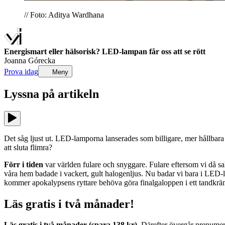
// Foto: Aditya Wardhana
Energismart eller hälsorisk? LED-lampan får oss att se rött
Joanna Górecka
Prova idag
Meny
Lyssna på
artikeln
Det såg ljust ut. LED-lamporna lanserades som billigare, mer hållbara 
att sluta flimra?
Förr i tiden
var världen fulare och snyggare. Fulare eftersom vi då sa
våra hem badade i vackert, gult halogenljus. Nu badar vi bara i LED-lam
kommer apokalypsens ryttare behöva göra finalgaloppen i ett tandkr
Läs gratis i två månader!
Läs gratis i två månader (spara 138 kr).
Därefter övergår prenumerat