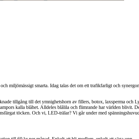
och miljömässigt smarta. Idag talas det om ett trafikfarligt och synerg
knade tillgång till det ymnighetshorn av fillers, botox, laxsperma och L
pors kalla blåhet. Alldeles blålila och flimrande har världen blivit. De
ämsfärgat töcken. Och vi, LED-trälar? Vi går under med spänningshuvu
ion till 69 kr per månad. Enkelt att bli medlem, enkelt att säga upp.