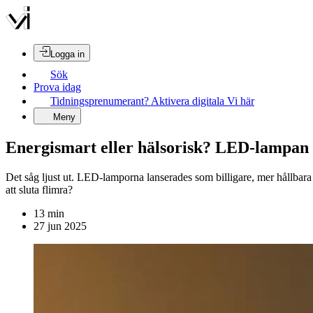
Logga in
Sök
Prova idag
Tidningsprenumerant? Aktivera digitala Vi här
Meny
Energismart eller hälsorisk? LED-lampan få
Det såg ljust ut. LED-lamporna lanserades som billigare, mer hållbara 
att sluta flimra?
13
min
27 jun 2025