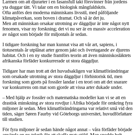
Larmen om att djurarter i en fasansfull takt försvinner från jordens
yta duggar tätt. Vi talar om en biologisk mångfaldskris.
Ofta anförs den moderna människans livsstil, med påföljande
klimatpåverkan, som boven i dramat. Och så är det ju.
Men att människan orsakar utrotning av däggdjur är inte något nytt
fenomen, visar ny forskning; det vi nu ser är en massiv acceleration
av något som började för miljontals år sedan.
I tidigare forskning har man kunnat visa att vår art, sapiens, i
tiotusentals år utplånat arter genom jakt och övertagande av djurens
habitat. Och i en ny studie framförs teorin att även människosläktets
afrikanska förfäder konkurrerade ut stora däggdjur.
Tidigare har man trott att det huvudsakligen var klimatförändringar
som orsakade utrotning av stora däggdjur i förhistorisk tid, men
forskning som gjorts på fossiler landar i en teori om att det snarare
var konkurrens om mat som gjorde att vissa arter dukade under.
– Med hjälp av fossiler och matematiska modeller kan vi se att en
drastisk minskning av stora rovdjur i Afrika började för omkring fyra
miljoner år sedan. Men klimatförändringarna var relativt små vid den
tiden, säger Søren Faurby vid Göteborgs universitet, huvudförfattare
till studien.
För fyra miljoner år sedan hände något annat – våra förfäder började
använda en ny teknik för att skaffa mat: stöld. Man snodde helt