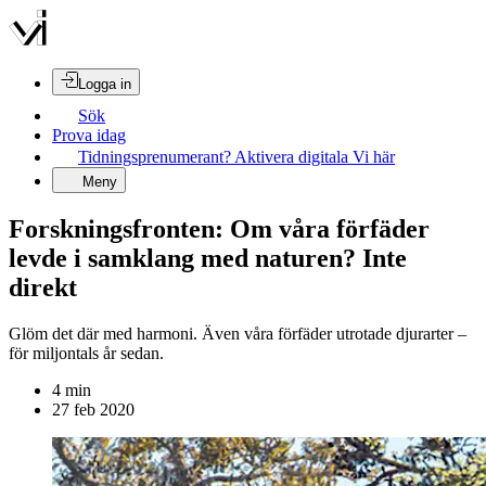
Logga in
Sök
Prova idag
Tidningsprenumerant? Aktivera digitala Vi här
Meny
Forskningsfronten: Om våra förfäder
levde i samklang med naturen? Inte
direkt
Glöm det där med harmoni. Även våra förfäder utrotade djurarter –
för miljontals år sedan.
4
min
27 feb 2020