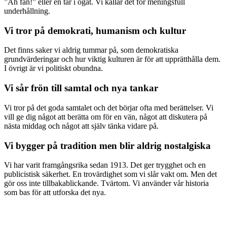
”Åh fan!” eller en tår i ögat. Vi kallar det för meningsfull
underhållning.
Vi tror på demokrati, humanism och kultur
Det finns saker vi aldrig tummar på, som demokratiska
grundvärderingar och hur viktig kulturen är för att upprätthålla dem.
I övrigt är vi politiskt obundna.
Vi sår frön till samtal och nya tankar
Vi tror på det goda samtalet och det börjar ofta med berättelser. Vi
vill ge dig något att berätta om för en vän, något att diskutera på
nästa middag och något att själv tänka vidare på.
Vi bygger på tradition men blir aldrig nostalgiska
Vi har varit framgångsrika sedan 1913. Det ger trygghet och en
publicistisk säkerhet. En trovärdighet som vi slår vakt om. Men det
gör oss inte tillbakablickande. Tvärtom. Vi använder vår historia
som bas för att utforska det nya.