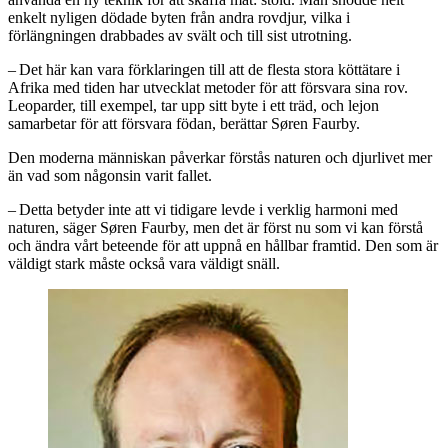
enkelt nyligen dödade byten från andra rovdjur, vilka i
förlängningen drabbades av svält och till sist utrotning.
– Det här kan vara förklaringen till att de flesta stora köttätare i
Afrika med tiden har utvecklat metoder för att försvara sina rov.
Leoparder, till exempel, tar upp sitt byte i ett träd, och lejon
samarbetar för att försvara födan, berättar Søren Faurby.
Den moderna människan påverkar förstås naturen och djurlivet mer
än vad som någonsin varit fallet.
– Detta betyder inte att vi tidigare levde i verklig harmoni med
naturen, säger Søren Faurby, men det är först nu som vi kan förstå
och ändra vårt beteende för att uppnå en hållbar framtid. Den som är
väldigt stark måste också vara väldigt snäll.