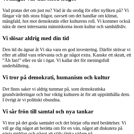
Vad pratas det om just nu? Vad är du orolig för eller nyfiken på? Vi
fångar vår tids stora frågor, oavsett om det handlar om klimat,
mångfald, hot mot demokratin eller kulturens roll. Vi kommer också
nära de mest intressanta människorna inom kultur och samhällsliv.
Vi slösar aldrig med din tid
Den tid du ägnar åt Vi ska vara en god investering. Därför strävar vi
efter att alltid vara relevanta och ge något extra. Kanske ett skratt, ett
”Åh fan!” eller en tår i ögat. Vi kallar det för meningsfull
underhållning.
Vi tror på demokrati, humanism och kultur
Det finns saker vi aldrig tummar på, som demokratiska
grundvärderingar och hur viktig kulturen är för att upprätthålla dem.
I övrigt är vi politiskt obundna.
Vi sår frön till samtal och nya tankar
Vi tror på det goda samtalet och det börjar ofta med berättelser. Vi
vill ge dig något att berätta om för en vän, något att diskutera på
nästa middag och något att själv tänka vidare på.