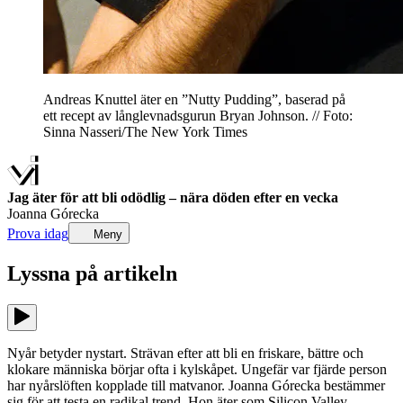
Andreas Knuttel äter en ”Nutty Pudding”, baserad på
ett recept av långlevnadsgurun Bryan Johnson. // Foto:
Sinna Nasseri/The New York Times
Jag äter för att bli odödlig – nära döden efter en vecka
Joanna Górecka
Prova idag
Meny
Lyssna på
artikeln
Nyår betyder nystart. Strävan efter att bli en friskare, bättre och
klokare människa börjar ofta i kylskåpet. Ungefär var fjärde person
har nyårslöften kopplade till matvanor. Joanna Górecka bestämmer
sig för att testa en radikal trend. Hon äter som Silicon Valley-