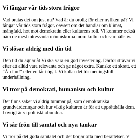
Vi fångar vår tids stora frågor
Vad pratas det om just nu? Vad är du orolig för eller nyfiken på? Vi
fångar vår tids stora frågor, oavsett om det handlar om klimat,
mångfald, hot mot demokratin eller kulturens roll. Vi kommer också
nära de mest intressanta människorna inom kultur och samhällsliv.
Vi slösar aldrig med din tid
Den tid du ägnar åt Vi ska vara en god investering. Därför strävar vi
efter att alltid vara relevanta och ge något extra. Kanske ett skratt, ett
”Åh fan!” eller en tår i ögat. Vi kallar det för meningsfull
underhållning.
Vi tror på demokrati, humanism och kultur
Det finns saker vi aldrig tummar på, som demokratiska
grundvärderingar och hur viktig kulturen är för att upprätthålla dem.
I övrigt är vi politiskt obundna.
Vi sår frön till samtal och nya tankar
Vi tror på det goda samtalet och det börjar ofta med berättelser. Vi