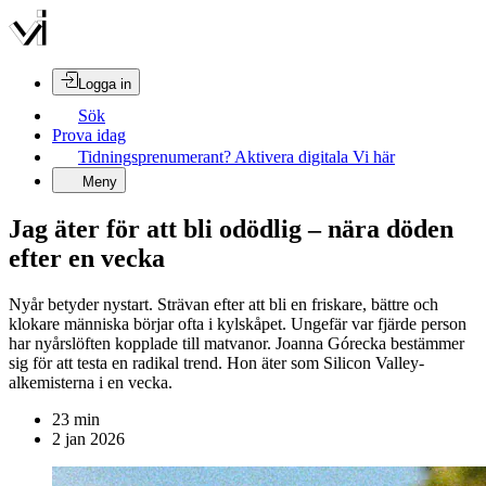
Logga in
Sök
Prova idag
Tidningsprenumerant? Aktivera digitala Vi här
Meny
Jag äter för att bli odödlig – nära döden
efter en vecka
Nyår betyder nystart. Strävan efter att bli en friskare, bättre och
klokare människa börjar ofta i kylskåpet. Ungefär var fjärde person
har nyårslöften kopplade till matvanor. Joanna Górecka bestämmer
sig för att testa en radikal trend. Hon äter som Silicon Valley-
alkemisterna i en vecka.
23
min
2 jan 2026