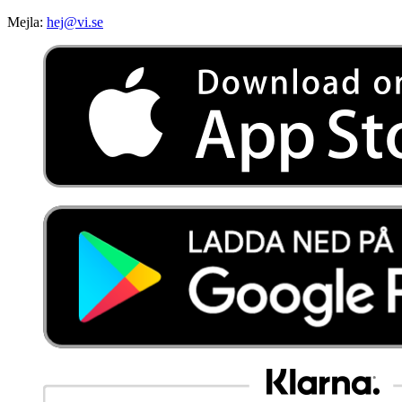
Mejla:
hej@vi.se