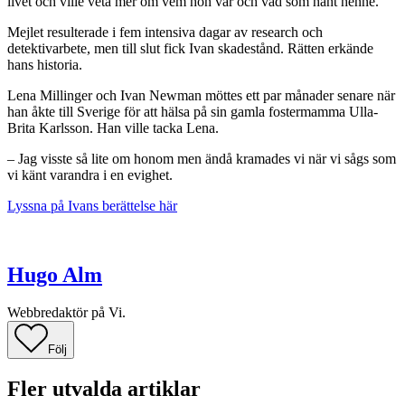
livet och ville veta mer om vem hon var och vad som hänt henne.
Mejlet resulterade i fem intensiva dagar av research och
detektivarbete, men till slut fick Ivan skadestånd. Rätten erkände
hans historia.
Lena Millinger och Ivan Newman möttes ett par månader senare när
han åkte till Sverige för att hälsa på sin gamla fostermamma Ulla-
Brita Karlsson. Han ville tacka Lena.
– Jag visste så lite om honom men ändå kramades vi när vi sågs som
vi känt varandra i en evighet.
Lyssna på Ivans berättelse här
Hugo Alm
Webbredaktör på Vi.
Följ
Fler utvalda artiklar