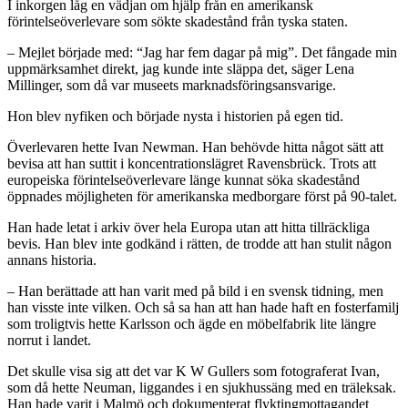
I inkorgen låg en vädjan om hjälp från en amerikansk
förintelseöverlevare som sökte skadestånd från tyska staten.
– Mejlet började med: “Jag har fem dagar på mig”. Det fångade min
uppmärksamhet direkt, jag kunde inte släppa det, säger Lena
Millinger, som då var museets marknadsföringsansvarige.
Hon blev nyfiken och började nysta i historien på egen tid.
Överlevaren hette Ivan Newman. Han behövde hitta något sätt att
bevisa att han suttit i koncentrationslägret Ravensbrück. Trots att
europeiska förintelseöverlevare länge kunnat söka skadestånd
öppnades möjligheten för amerikanska medborgare först på 90-talet.
Han hade letat i arkiv över hela Europa utan att hitta tillräckliga
bevis. Han blev inte godkänd i rätten, de trodde att han stulit någon
annans historia.
– Han berättade att han varit med på bild i en svensk tidning, men
han visste inte vilken. Och så sa han att han hade haft en fosterfamilj
som troligtvis hette Karlsson och ägde en möbelfabrik lite längre
norrut i landet.
Det skulle visa sig att det var K W Gullers som fotograferat Ivan,
som då hette Neuman, liggandes i en sjukhussäng med en träleksak.
Han hade varit i Malmö och dokumenterat flyktingmottagandet