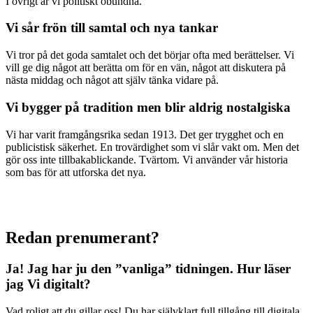
I övrigt är vi politiskt obundna.
Vi sår frön till samtal och nya tankar
Vi tror på det goda samtalet och det börjar ofta med berättelser. Vi
vill ge dig något att berätta om för en vän, något att diskutera på
nästa middag och något att själv tänka vidare på.
Vi bygger på tradition men blir aldrig nostalgiska
Vi har varit framgångsrika sedan 1913. Det ger trygghet och en
publicistisk säkerhet. En trovärdighet som vi slår vakt om. Men det
gör oss inte tillbakablickande. Tvärtom. Vi använder vår historia
som bas för att utforska det nya.
Redan prenumerant?
Ja! Jag har ju den ”vanliga” tidningen.
Hur läser
jag Vi digitalt?
Vad roligt att du gillar oss! Du har självklart full tillgång till digitala