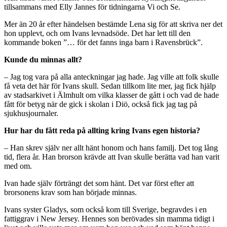
tillsammans med Elly Jannes för tidningarna Vi och Se.
Mer än 20 år efter händelsen bestämde Lena sig för att skriva ner det
hon upplevt, och om Ivans levnadsöde. Det har lett till den
kommande boken ”… för det fanns inga barn i Ravensbrück”.
Kunde du minnas allt?
– Jag tog vara på alla anteckningar jag hade. Jag ville att folk skulle
få veta det här för Ivans skull. Sedan tillkom lite mer, jag fick hjälp
av stadsarkivet i Älmhult om vilka klasser de gått i och vad de hade
fått för betyg när de gick i skolan i Diö, också fick jag tag på
sjukhusjournaler.
Hur har du fått reda på allting kring Ivans egen historia?
– Han skrev själv ner allt hänt honom och hans familj. Det tog lång
tid, flera år. Han brorson krävde att Ivan skulle berätta vad han varit
med om.
Ivan hade själv förträngt det som hänt. Det var först efter att
brorsonens krav som han började minnas.
Ivans syster Gladys, som också kom till Sverige, begravdes i en
fattiggrav i New Jersey. Hennes son berövades sin mamma tidigt i