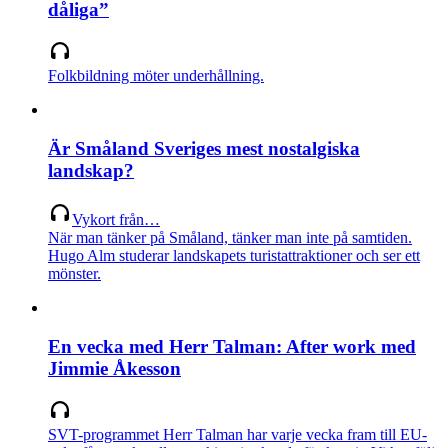
dåliga”
Folkbildning möter underhållning.
Är Småland Sveriges mest nostalgiska
landskap?
Vykort från…
När man tänker på Småland, tänker man inte på samtiden.
Hugo Alm studerar landskapets turistattraktioner och ser ett
mönster.
En vecka med Herr Talman: After work med
Jimmie Åkesson
SVT-programmet Herr Talman har varje vecka fram till EU-