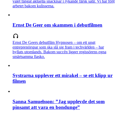
valet fångat aktuella snackisar i rykande färsk satir. Vi har följt
arbetet bakom kulisserna.
Ernst De Geer om skammen i debutfilmen
Ernst De Geers debutfilm Hypnosen – om ett ungt
entreprenörspar som ska slå sig fram i techvärlden – har
hyllats utomlands. Bakom succén ligger regissörens egna
smärtsamma fiasko.
Systrarna upplever ett mirakel – se ett klipp ur
filmen
Sanna Samuelsson: ”Jag upplevde det som
pinsamt att vara en bondunge”