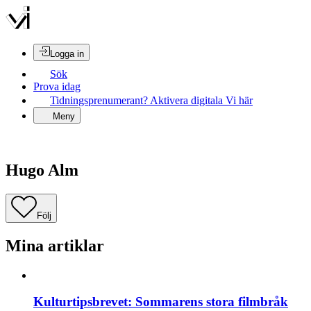
Logga in
Sök
Prova idag
Tidningsprenumerant? Aktivera digitala Vi här
Meny
Hugo Alm
Följ
Mina artiklar
Kulturtipsbrevet: Sommarens stora filmbråk