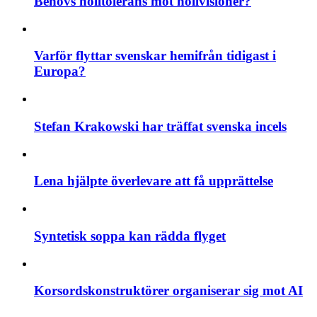
Behövs nolltolerans mot nollvisioner?
Varför flyttar svenskar hemifrån tidigast i
Europa?
Stefan Krakowski har träffat svenska incels
Lena hjälpte överlevare att få upprättelse
Syntetisk soppa kan rädda flyget
Korsordskonstruktörer organiserar sig mot AI