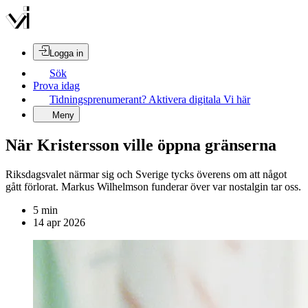
Logga in
Sök
Prova idag
Tidningsprenumerant? Aktivera digitala Vi här
Meny
När Kristersson ville öppna gränserna
Riksdagsvalet närmar sig och Sverige tycks överens om att något
gått förlorat. Markus Wilhelmson funderar över var nostalgin tar oss.
5
min
14 apr 2026