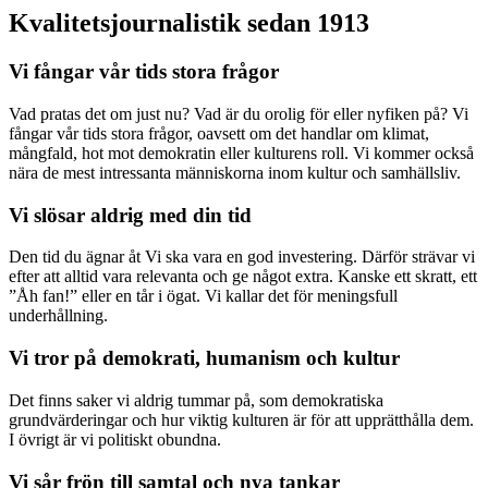
Kvalitetsjournalistik sedan 1913
Vi fångar vår tids stora frågor
Vad pratas det om just nu? Vad är du orolig för eller nyfiken på? Vi
fångar vår tids stora frågor, oavsett om det handlar om klimat,
mångfald, hot mot demokratin eller kulturens roll. Vi kommer också
nära de mest intressanta människorna inom kultur och samhällsliv.
Vi slösar aldrig med din tid
Den tid du ägnar åt Vi ska vara en god investering. Därför strävar vi
efter att alltid vara relevanta och ge något extra. Kanske ett skratt, ett
”Åh fan!” eller en tår i ögat. Vi kallar det för meningsfull
underhållning.
Vi tror på demokrati, humanism och kultur
Det finns saker vi aldrig tummar på, som demokratiska
grundvärderingar och hur viktig kulturen är för att upprätthålla dem.
I övrigt är vi politiskt obundna.
Vi sår frön till samtal och nya tankar