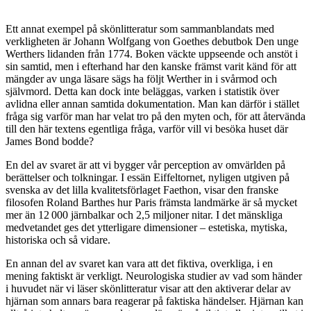
Ett annat exempel på skönlitteratur som sammanblandats med
verkligheten är Johann Wolfgang von Goethes debutbok Den unge
Werthers lidanden från 1774. Boken väckte uppseende och anstöt i
sin samtid, men i efterhand har den kanske främst varit känd för att
mängder av unga läsare sägs ha följt Werther in i svårmod och
självmord. Detta kan dock inte beläggas, varken i statistik över
avlidna eller annan samtida dokumentation. Man kan därför i stället
fråga sig varför man har velat tro på den myten och, för att återvända
till den här textens egentliga fråga, varför vill vi besöka huset där
James Bond bodde?
En del av svaret är att vi bygger vår perception av omvärlden på
berättelser och tolkningar. I essän Eiffeltornet, nyligen utgiven på
svenska av det lilla kvalitetsförlaget Faethon, visar den franske
filosofen Roland Barthes hur Paris främsta landmärke är så mycket
mer än 12 000 järnbalkar och 2,5 miljoner nitar. I det mänskliga
medvetandet ges det ytterligare dimensioner – estetiska, mytiska,
historiska och så vidare.
En annan del av svaret kan vara att det fiktiva, overkliga, i en
mening faktiskt är verkligt. Neurologiska studier av vad som händer
i huvudet när vi läser skönlitteratur visar att den aktiverar delar av
hjärnan som annars bara reagerar på faktiska händelser. Hjärnan kan