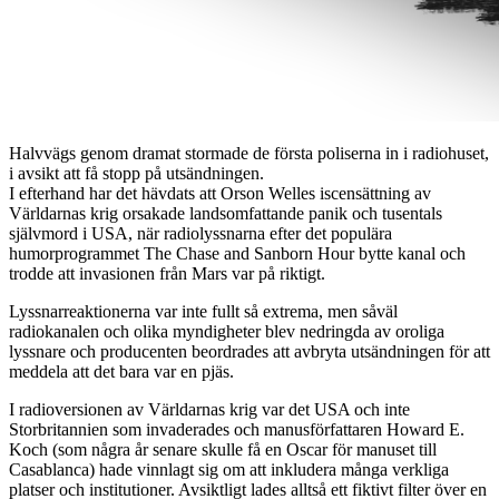
Halvvägs genom dramat stormade de första poliserna in i radiohuset,
i avsikt att få stopp på utsändningen.
I efterhand har det hävdats att Orson Welles iscensättning av
Världarnas krig orsakade landsomfattande panik och tusentals
självmord i USA, när radiolyssnarna efter det populära
humorprogrammet The Chase and Sanborn Hour bytte kanal och
trodde att invasionen från Mars var på riktigt.
Lyssnarreaktionerna var inte fullt så extrema, men såväl
radiokanalen och olika myndigheter blev nedringda av oroliga
lyssnare och producenten beordrades att avbryta utsändningen för att
meddela att det bara var en pjäs.
I radioversionen av Världarnas krig var det USA och inte
Storbritannien som invaderades och manusförfattaren Howard E.
Koch (som några år senare skulle få en Oscar för manuset till
Casablanca) hade vinnlagt sig om att inkludera många verkliga
platser och institutioner. Avsiktligt lades alltså ett fiktivt filter över en