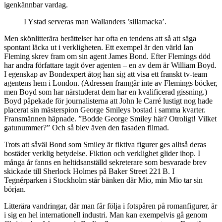
igenkännbar vardag.
I Ystad serveras man Wallanders ’sillamacka’.
Men skönlitterära berättelser har ofta en tendens att så att säga
spontant läcka ut i verkligheten. Ett exempel är den värld Ian
Fleming skrev fram om sin agent James Bond. Efter Flemings död
har andra författare tagit över agenten – en av dem är William Boyd.
I egenskap av Bondexpert åtog han sig att visa ett franskt tv-team
agentens hem i London. (Adressen framgår inte av Flemings böcker,
men Boyd som har närstuderat dem har en kvalificerad gissning.)
Boyd påpekade för journalisterna att John le Carré lustigt nog hade
placerat sin mästerspion George Smileys bostad i samma kvarter.
Fransmännen häpnade. ”Bodde George Smiley här? Otroligt! Vilket
gatunummer?” Och så blev även den fasaden filmad.
Trots att såväl Bond som Smiley är fiktiva figurer ges alltså deras
bostäder verklig betydelse. Fiktion och verklighet glider ihop. I
många år fanns en heltidsanställd sekreterare som besvarade brev
skickade till Sherlock Holmes på Baker Street 221 B. I
Tegnérparken i Stockholm står bänken där Mio, min Mio tar sin
början.
Litterära vandringar, där man får följa i fotspåren på romanfigurer, är
i sig en hel internationell industri. Man kan exempelvis gå genom