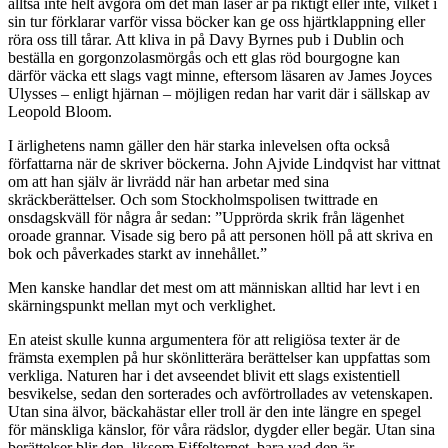
alltså inte helt avgöra om det man läser är på riktigt eller inte, vilket i
sin tur förklarar varför vissa böcker kan ge oss hjärtklappning eller
röra oss till tårar. Att kliva in på Davy Byrnes pub i Dublin och
beställa en gorgonzolasmörgås och ett glas röd bourgogne kan
därför väcka ett slags vagt minne, eftersom läsaren av James Joyces
Ulysses – enligt hjärnan – möjligen redan har varit där i sällskap av
Leopold Bloom.
I ärlighetens namn gäller den här starka inlevelsen ofta också
författarna när de skriver böckerna. John Ajvide Lindqvist har vittnat
om att han själv är livrädd när han arbetar med sina
skräckberättelser. Och som Stockholmspolisen twittrade en
onsdagskväll för några år sedan: ”Upprörda skrik från lägenhet
oroade grannar. Visade sig bero på att personen höll på att skriva en
bok och påverkades starkt av innehållet.”
Men kanske handlar det mest om att människan alltid har levt i en
skärningspunkt mellan myt och verklighet.
En ateist skulle kunna argumentera för att religiösa texter är de
främsta exemplen på hur skönlitterära berättelser kan uppfattas som
verkliga. Naturen har i det avseendet blivit ett slags existentiell
besvikelse, sedan den sorterades och avförtrollades av vetenskapen.
Utan sina älvor, bäckahästar eller troll är den inte längre en spegel
för mänskliga känslor, för våra rädslor, dygder eller begär. Utan sina
berättelser blir den, liksom Eiffeltornet, bara vad den är.