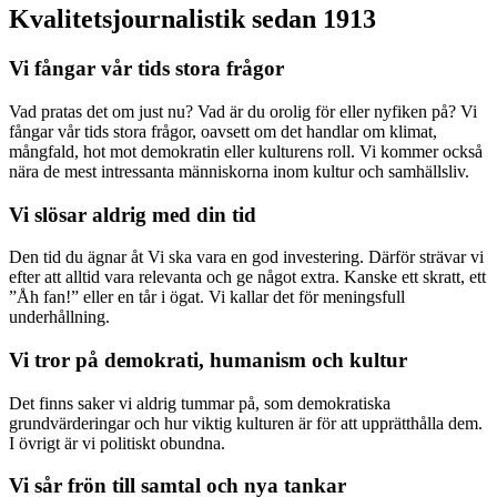
Kvalitetsjournalistik sedan 1913
Vi fångar vår tids stora frågor
Vad pratas det om just nu? Vad är du orolig för eller nyfiken på? Vi
fångar vår tids stora frågor, oavsett om det handlar om klimat,
mångfald, hot mot demokratin eller kulturens roll. Vi kommer också
nära de mest intressanta människorna inom kultur och samhällsliv.
Vi slösar aldrig med din tid
Den tid du ägnar åt Vi ska vara en god investering. Därför strävar vi
efter att alltid vara relevanta och ge något extra. Kanske ett skratt, ett
”Åh fan!” eller en tår i ögat. Vi kallar det för meningsfull
underhållning.
Vi tror på demokrati, humanism och kultur
Det finns saker vi aldrig tummar på, som demokratiska
grundvärderingar och hur viktig kulturen är för att upprätthålla dem.
I övrigt är vi politiskt obundna.
Vi sår frön till samtal och nya tankar