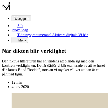
Logga in
Sök
Prova idag
Tidningsprenumerant? Aktivera digitala Vi här
Meny
När dikten blir verklighet
Den fiktiva litteraturen har en tendens att blanda sig med den
konkreta verkligheten. Det är därför vi blir exalterade av att se huset
där James Bond ”bodde”, trots att vi mycket väl vet att han är en
påhittad figur.
12
min
4 nov 2020