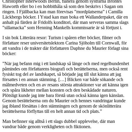
Christopher Isherwoods Berlin, flanera genom systrarna Brontës
Haworth eller bo i en hobbithåla så som den beskrivs i Sagan om
ringen. I Fjällbacka kan man förevisas ”mordplatserna” i Camilla
Läckbergs böcker. I Ystad kan man boka ett Wallanderpaket, där en
anhalt på färden är Fridolfs konditori, där man serveras samma slags
”sillamacka” som Henning Mankells kommissarie är så förtjust i.
I sin bok Litterära resor: Turism i spåren efter böcker, filmer och
författare reser universitetslektorn Carina Sjöholm till Cornwall, för
att vandra i de trakter där författaren Daphne du Maurier förlagt sina
böcker:
”När jag befann mig i ett landskap så länge och med regelbundenhet
påmindes om författarens biografi och berättelserna, men också rent
fysiskt tog del av landskapet, så började jag till slut känna att jag
försattes i en annan stämning. […] Blicken var både sökande och
målmedveten och en av resans största attraktioner var att känna igen
och spåra likheter mellan konsten och den beskådade naturen.
Plötsligt kunde jag inte bara förstå utan också känna igen känslan.
Genom berättelserna om du Maurier och hennes vandringar kunde
jag ibland försättas i den stämningen och genom de skönlitterära
berättelserna förflyttas till en helt annan tid och plats.”
Man befinner sig alltså i ett slags dubbel upplevelse, där man
vandrar både genom verkligheten och fiktionen.