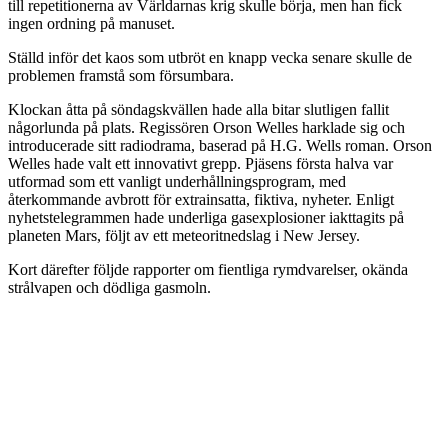
till repetitionerna av Världarnas krig skulle börja, men han fick
ingen ordning på manuset.
Ställd inför det kaos som utbröt en knapp vecka senare skulle de
problemen framstå som försumbara.
Klockan åtta på söndagskvällen hade alla bitar slutligen fallit
någorlunda på plats. Regissören Orson Welles harklade sig och
introducerade sitt radiodrama, baserad på H.G. Wells roman. Orson
Welles hade valt ett innovativt grepp. Pjäsens första halva var
utformad som ett vanligt underhållningsprogram, med
återkommande avbrott för extrainsatta, fiktiva, nyheter. Enligt
nyhetstelegrammen hade underliga gasexplosioner iakttagits på
planeten Mars, följt av ett meteoritnedslag i New Jersey.
Kort därefter följde rapporter om fientliga rymdvarelser, okända
strålvapen och dödliga gasmoln.